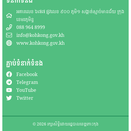
ទំនាក់ទំនង
អគារលេខ ៦៧៧ ផ្លូវលេខ ៩០០ ភូមិ១ សង្កាត់ស្មាច់មានជ័យ ក្រុង
ខេមរភូមិន្ទ
088 964 8999
info@kohkong.gov.kh
www.kohkong.gov.kh
ភ្ជាប់ទំនាក់ទំនង
Facebook
Telegram
YouTube
Twitter
© 2026 រក្សាសិទ្ធិដោយរដ្ឋបាលខេត្តកោះកុង