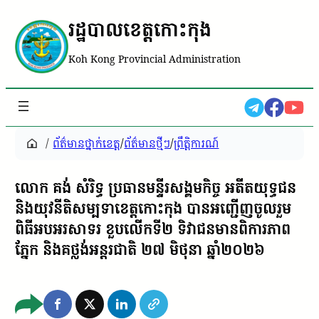
រដ្ឋបាលខេត្តកោះកុង
Koh Kong Provincial Administration
/
ព័ត៌មានថ្នាក់ខេត្ត
/
ព័ត៌មានថ្មីៗ
/
ព្រឹត្តិការណ៍
លោក គង់ សំរិទ្ធ ប្រធានមន្ទីរសង្គមកិច្ច អតីតយុទ្ធជន
និងយុវនីតិសម្បទាខេត្តកោះកុង បានអញ្ជើញចូលរួម
ពិធីអបអរសាទរ ខួបលើកទី២ ទិវាជនមានពិការភាព
ភ្នែក និងគថ្លង់អន្តរជាតិ ២៧ មិថុនា ឆ្នាំ២០២៦