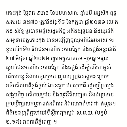
កោះកុង ថ្ងៃពុធ ៩រោច ខែបឋមាសាឍ ឆ្នាំមមី អដ្ឋស័ក ពុទ្ធ
សករាជ ២៥៧០ ត្រូវនឹងថ្ងៃទី៨ ខែកក្កដា ឆ្នាំ២០២៦ លោក
គង់ សំរិទ្ធ ប្រធានមន្ទីរសង្គមកិច្ច អតីតយុទ្ធជន និងយុវនីតិ
សម្បទាខេត្តកោះកុង បានអញ្ជើញចូលរួមពិធីអបអរសាទរ
ខួបលើកទី២ ទិវាជនមានពិការភាពភ្នែក និងគថ្លង់អន្តរជាតិ
២៧ មិថុនា ឆ្នាំ២០២៦ ក្រោមប្រធានបទ «រួមគ្នាទទួល
ស្គាល់ជនមានពិការភាពភ្នែក និងគថ្លង់ ដើម្បីលើកកម្ពស់
បរិយាបន្ន និងការចូលរួមពេញលេញក្នុងសង្គម» ក្រោម
អធិបតីភាពដ៏ខ្ពង់ខ្ពស់ ឯកឧត្ដម ជា សុមេធី រដ្ឋមន្ត្រីក្រសួង
សង្គមកិច្ច អតីតយុទ្ធជន និងយុវនីតិសម្បទា និងជាប្រធាន
ក្រុមប្រឹក្សាសកម្មភាពជនពិការ និងលោកជំទាវ ជា ផល្គុន។
ពិធីនេះប្រព្រឹត្តទៅនៅទីស្ដីការក្រសួង ស.អ.យ. (បន្ទប់
២.១៧) រាជធានីភ្នំពេញ ។