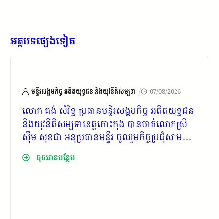
អត្ថបទផ្សេងទៀត
/
មន្ទីរសង្គមកិច្ច អតីតយុទ្ធជន និងយុវនីតិសម្បទា
07/08/2026
លោក គង់ សំរិទ្ធ ប្រធានមន្ទីរសង្គមកិច្ច អតីតយុទ្ធជន
និងយុវនីតិសម្បទាខេត្តកោះកុង បានចាត់លោកស្រី
ស៊ឹម សុខជា អនុប្រធានមន្ទីរ ចូលរួមកិច្ចប្រជុំសាមញ្ញ
លើកទី២៥ របស់ គ.ក.ស.ក. ខេត្ត ឆ្នាំ២០២៦
ចុចអានបន្ថែម