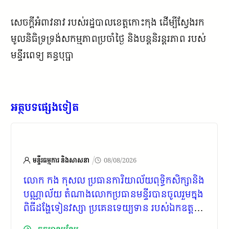
សេចក្តីអំពាវនាវ របស់រដ្ឋបាលខេត្តកោះកុង ដើម្បីស្វែងរក
មូលនិធិទ្រទ្រង់សកម្មភាពប្រចាំថ្ងៃ និងបន្តនិរន្តរភាព របស់
មន្ទីរពេទ្យ គន្ធបុប្ផា
អត្ថបទផ្សេងទៀត
/
មន្ទីរធម្មការ និងសាសនា
08/08/2026
លោក​ កង​ កុសល​ ប្រធានការិយាល័យពុទ្ធិកសិក្សានិង
បណ្ណាល័យ​ តំណាងលោកប្រធានមន្ទីរបានចូលរួមក្នុង
ពិធីដង្ហែទៀនវស្សា​ ប្រគេនទេយ្យទាន​ របស់ឯកឧត្តម​
វេជ្ជបណ្ឌិត​ ទៅ​ មឹង​ ប្រធានមន្ទីរសុខាភិបាលនៃ