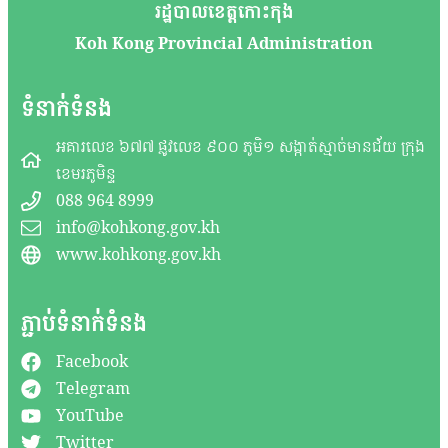
រដ្ឋបាលខេត្តកោះកុង
Koh Kong Provincial Administration
ទំនាក់ទំនង
អគារលេខ ៦៧៧ ផ្លូវលេខ ៩០០ ភូមិ១ សង្កាត់ស្មាច់មានជ័យ ក្រុង
ខេមរភូមិន្ទ
088 964 8999
info@kohkong.gov.kh
www.kohkong.gov.kh
ភ្ជាប់ទំនាក់ទំនង
Facebook
Telegram
YouTube
Twitter