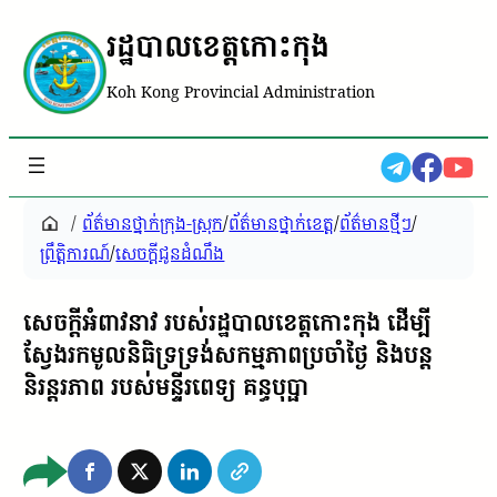
រដ្ឋបាលខេត្តកោះកុង
Koh Kong Provincial Administration
/
ព័ត៌មានថ្នាក់ក្រុង-ស្រុក
/
ព័ត៌មានថ្នាក់ខេត្ត
/
ព័ត៌មានថ្មីៗ
/
ព្រឹត្តិការណ៍
/
សេចក្តីជូនដំណឹង
សេចក្តីអំពាវនាវ របស់រដ្ឋបាលខេត្តកោះកុង ដើម្បី
ស្វែងរកមូលនិធិទ្រទ្រង់សកម្មភាពប្រចាំថ្ងៃ និងបន្ត
និរន្តរភាព របស់មន្ទីរពេទ្យ គន្ធបុប្ផា