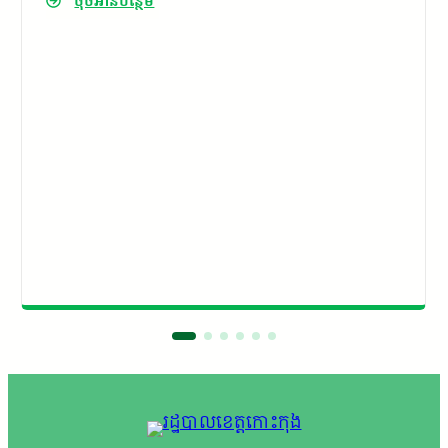
ចុចអានបន្ថែម
រដ្ឋបាលខេត្ត​ ព្រមទាំងមន្ត្រីក្រោមឱវាទ​ សម្រា​ប់ប្រគេ​
នព្រះសង្ឃគង់នៅវត្តជលធីគិរីវ័ន​ ហៅវត្តអន់ឆ្អេីត​