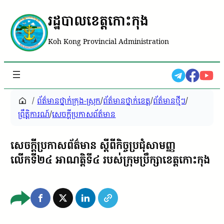
រដ្ឋបាលខេត្តកោះកុង
Koh Kong Provincial Administration
/
ព័ត៌មានថ្នាក់ក្រុង-ស្រុក
/
ព័ត៌មានថ្នាក់ខេត្ត
/
ព័ត៌មានថ្មីៗ
/
ព្រឹត្តិការណ៍
/
សេចក្តីប្រកាសព័ត៌មាន
សេចក្ដីប្រកាសព័ត៌មាន ស្ដីពីកិច្ចប្រជុំសាមញ្ញ
លើកទី២៤ អាណត្តិទី៤ របស់ក្រុមប្រឹក្សាខេត្តកោះកុង