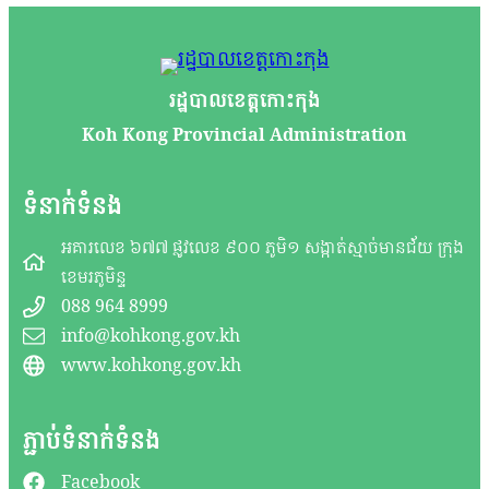
រដ្ឋបាលខេត្តកោះកុង
Koh Kong Provincial Administration
ទំនាក់ទំនង
អគារលេខ ៦៧៧ ផ្លូវលេខ ៩០០ ភូមិ១ សង្កាត់ស្មាច់មានជ័យ ក្រុង
ខេមរភូមិន្ទ
088 964 8999
info@kohkong.gov.kh
www.kohkong.gov.kh
ភ្ជាប់ទំនាក់ទំនង
Facebook