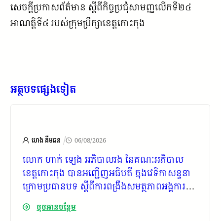
សេចក្ដីប្រកាសព័ត៌មាន ស្ដីពីកិច្ចប្រជុំសាមញ្ញលើកទី២៤
អាណត្តិទី៤ របស់ក្រុមប្រឹក្សាខេត្តកោះកុង
អត្ថបទផ្សេងទៀត
/
ហេង គីមឆន
06/08/2026
លោក ហាក់ ឡេង អភិបាលរង នៃគណៈអភិបាល
ខេត្តកោះកុង បានអញ្ជើញអធិបតី ក្នុងវេទិកាសន្ទនា
ក្រោមប្រធានបទ ស្តីពីការពង្រឹងសមត្ថភាពអង្គការ
សង្គមស៊ីវិល ក្នុងយុគសម័យឌីជីថល
ចុចអានបន្ថែម