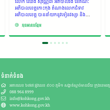
លោក ឈេង សុវណ្ណដា អភិបាលរង នៃគណៈ
អភិបាលខេត្តកោះកុង តំណាងលោកជំទាវ
អភិបាលខេត្ត បាននាំយកនូវទៀនវស្សា និង
ទេយ្យទាន មកប្រគេនព្រះសង្ឃ ដែលគង់ចាំព្រះ
ចុចអានបន្ថែម
វស្សា នៅវត្តមុនីជលទ្ធារាម (ហៅវត្តជ្រោយ
ស្វាយ) ដែលស្ថិតក្នុងឃុំជ្រោយស្វាយ ស្រុកស្រែ
អំបិល ខេត្តកោះកុង
ទំនាក់ទំនង
អគារលេខ ៦៧៧ ផ្លូវលេខ ៩០០ ភូមិ១ សង្កាត់ស្មាច់មានជ័យ ក្រុងខេមរភូម
088 964 8999
info@kohkong.gov.kh
www.kohkong.gov.kh