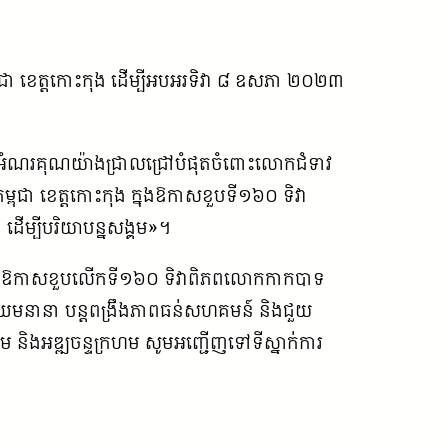
ពុជា ខេត្តកោះកុង ដើម្បីអបអរទិវា ៨ ឧសភា ២០២៣
លែងអំណរគុណយ៉ាងជ្រាលជ្រៅបំផុតចំពោះលោកជំទាវ
ម្ពុជា ខេត្តកោះកុង ក្នុងឱកាសខួបទី១៦០ ទិវា
ើម្បីបរិយាបន្នសង្គម»។
ជា ក្នុងឱកាសខួបលើកទី១៦០ ទិវាពិភពលោកកាកបាទ
្រឈមនានា បន្តពង្រឹងភាពធន់សហគមន៍ និងជួយ
 និងអឌ្ឍចន្ទក្រហម សូមអញ្ជើញទៅទីស្នាក់ការ