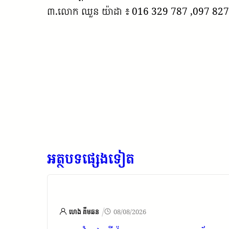
៣.លោក ឈួន យ៉ាដា ៖ 016 329 787 ,097 827
អត្ថបទផ្សេងទៀត
/
026
ហេង គីមឆន
08/08/2026