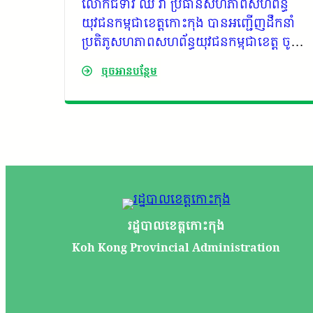
រពេទ្យ
លោកជំទាវ ឈី វ៉ា ប្រធានសហភាពសហព័ន្ធ
ំ
យុវជនកម្ពុជាខេត្តកោះកុង បានអញ្ជើញដឹកនាំ
ចូលរួម
ប្រតិភូសហភាពសហព័ន្ធយុវជនកម្ពុជាខេត្ត ចូល
សព ឯក
រួមគោរពវិញ្ញាណក្ខន្ធ ឯកឧត្តម កាយ សំរួម និង
ចុចអានបន្ថែម
ម្ពុជា
សម្តែងការរំលែកទុក្ខដ៏សែនក្រៀមក្រំ ចំពោះការ
ុង។
បាត់បង់ដ៏ធំធេងជាមួយក្រុមគ្រួសារនៃសពទាំង
សេចក្តីក្តុកក្តួលបំផុត
រដ្ឋបាលខេត្តកោះកុង
Koh Kong Provincial Administration