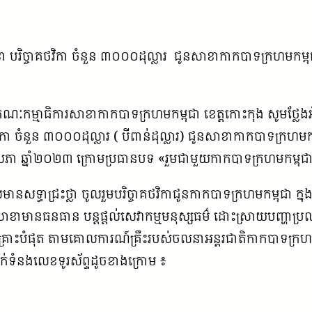
ា បរិច្ចាគថវិកា ចំនួន ៣០០០ដុល្លារ ជូនសាខាកាកបាទក្រហមកម្
 គណៈកម្មាធិការសាខាកាកបាទក្រហមកម្ពុជា ខេត្តកោះកុង សូមថ្
ិកា ចំនួន ៣០០០ដុល្លារ ( បីពាន់ដុល្លារ) ជូនសាខាកាកបាទក្រហមក
 ឆ្នាំ២០២៣ ក្រោមប្រធានបទ «រួមជាមួយកាកបាទក្រហមកម្ពុជា ដ
ែលមានសទ្ធាជ្រះថ្លា ចូលរួមបរិច្ចាគថវិកាជូនកាកបាទក្រហមកម្ពុ
ាខាមានធនធាន បន្តផ្តល់សេវាកម្មមនុស្សធម៌ ដោះស្រាយបញ្ហាប
គ្រោះបំផុត តាមគោលការណ៍គ្រឹះរបស់ចលនាអន្តរជាតិកាកបាទក្រហម
ក់ទំនងលេខទូរស័ព្ទដូចខាងក្រោម ៖