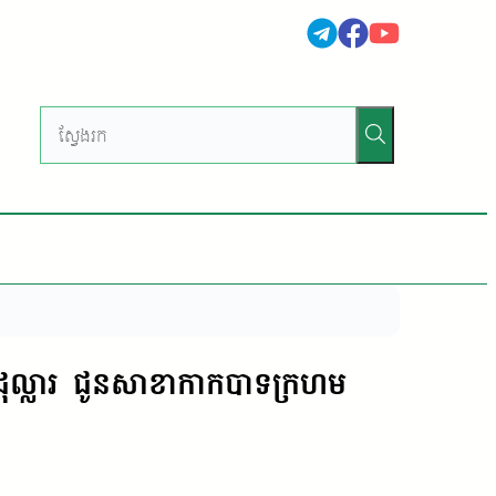
០ដុល្លារ ជូនសាខាកាកបាទក្រហម