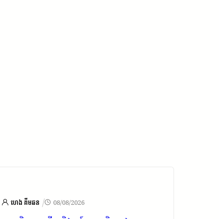
/
ហេង គីមឆន
08/08/2026
រដ្ឋបា