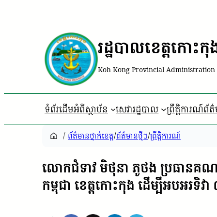
រដ្ឋបាលខេត្តកោះកុ
Koh Kong Provincial Administration
ទំព័រដើម
អំពីស្ថាប័ន
សេវារដ្ឋបាល
ព្រឹត្តិការណ៍ព័ត
/
ព័ត៌មានថ្នាក់ខេត្ត
/
ព័ត៌មានថ្មីៗ
/
ព្រឹត្តិការណ៍
លោកជំទាវ មិថុនា ភូថង ប្រធានគណៈ
កម្ពុជា ខេត្តកោះកុង ដើម្បីអបអរ