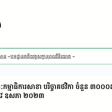
ង
៌មាន
បទដ្ឋានគតិយុត្ត
​សក្តានុពលវិនិយោគ
កម្មាធិការសាខា បរិច្ចាគថវិកា ចំនួន ៣០០
ទិវា ៨ ឧសភា ២០២៣