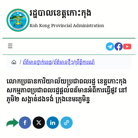
រដ្ឋបាលខេត្តកោះកុង
Koh Kong Provincial Administration
/
ព័ត៌មានថ្នាក់ខេត្ត
/
ព័ត៌មានថ្មីៗ
/
ព្រឹត្តិការណ៍
លោកប្រធានការិយាល័យប្រជាពលរដ្ឋ ខេត្តកោះកុង
សកម្មភាពប្រជាពលរដ្ឋផ្តល់ពត័មានអំពីការធ្វេីផ្លូវ នៅ
ភូមិ២ សង្កាត់ដងទង់ ក្រុងខេមរភូមិន្ទ