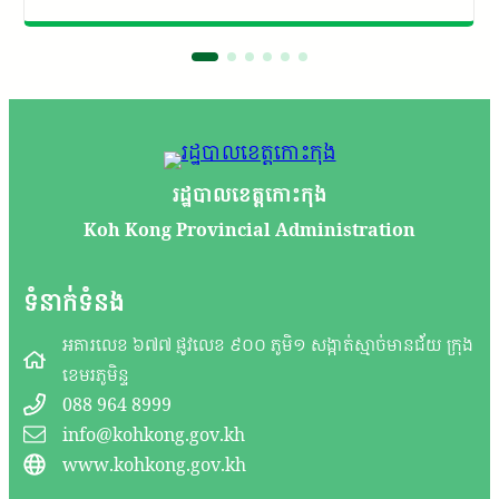
រដ្ឋបាលខេត្តកោះកុង
Koh Kong Provincial Administration
ទំនាក់ទំនង
អគារលេខ ៦៧៧ ផ្លូវលេខ ៩០០ ភូមិ១ សង្កាត់ស្មាច់មានជ័យ ក្រុង
ខេមរភូមិន្ទ
088 964 8999
info@kohkong.gov.kh
www.kohkong.gov.kh