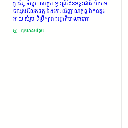
ប្រតិភូ ទីស្នាក់ការច្រកទ្វារព្រំដែនអន្តរជាតិចាំយាម
ចូលរួមរំលែកទុក្ខ និងគោរពវិញ្ញាណក្ខន្ធ ឯកឧត្តម
កាយ សំរួម ទីប្រឹក្សារាជរដ្ឋាភិបាលកម្ពុជា
ចុចអានបន្ថែម