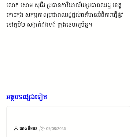
លោក សោម សុធីរ ប្រធានការិយាល័យប្រជាពលរដ្ឋ ខេត្ត
កោះកុង សកម្មភាពប្រជាពលរដ្ឋផ្តល់ពត័មានអំពីការធ្វេីផ្លូវ
នៅភូមិ២ សង្កាត់ដងទង់ ក្រុងខេមរភូមិន្ទ។
អត្ថបទផ្សេងទៀត
/
ហេង គីមឆន
09/08/2026