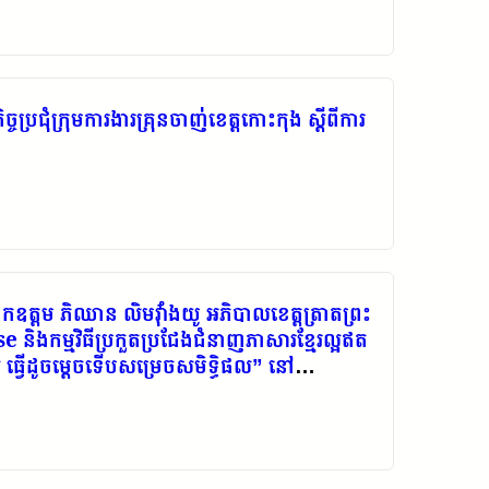
គមួយថង់ ថវិកា ៣០ ម៉ឺនរៀល។ ២.លោកតា សុខ ឡូ
 គីឡូ និងថវិកា ៣០ ម៉ឺនរៀល និងឧបត្ថម្ភ ដល់អ្នក
ានូន ស្រុកបុទុមសាគរ ខេត្តកោះកុង។
រជុំក្រុមការងារគ្រុនចាញ់ខេត្តកោះកុង ស្តីពីការ
ម​ ភិឈាន លិមវុាំងយូ អភិបាលខេត្ត​ត្រាត​ព្រះ
ិងកម្មវិធីប្រកួតប្រជែងជំនាញភាសារខ្មែរល្អឥត
េស ធ្វើដូចម្តេចទើបសម្រេចសមិទ្ធិផល”​ នៅ