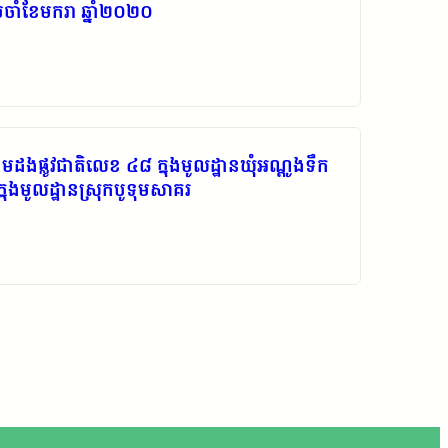
រចាំខែមករា ឆ្នាំ២០២០
ាមដងផ្លូវជាតិលេខ ៤៨ ក្នុងមូលដ្ឋានឃុំអណ្តូងទឹក
ក្នុងមូលដ្ឋានស្រុកបូទុមសាគរ