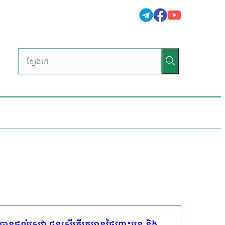
ានផ្តល់សេវា ជូនស្ត្រីក្រីក្រមានផ្ទៃពោះមុន និង