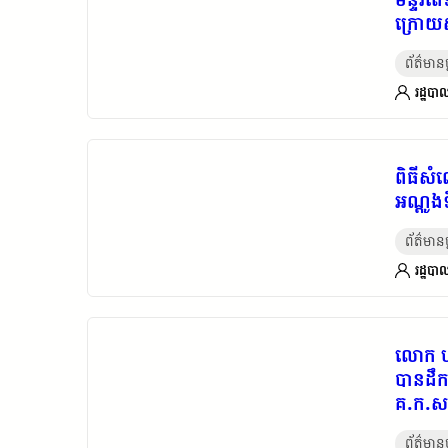
ក្រោយ
ព័ត៌មានថ្
រដ្ឋបាល
ពិធីសំ
អណ្ដូង
ព័ត៌មានថ្
រដ្ឋបាល
លោក ហ
បានដឹក
គ.ក.ស.
គ្មានទី
ព័ត៌មានថ្