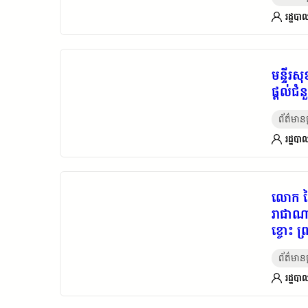
លទ្ធភា
អតីតមេ
រដ្ឋបាល
មើលថែទ
មន្ទីរ
ផ្តល់ជំ
ព័ត៌មានថ្
រដ្ឋបាល
លោក ផៃ
រាជាណា
ខ្ចោះ​ 
វិទ្យាល
ព័ត៌មានថ្
រដ្ឋបាល