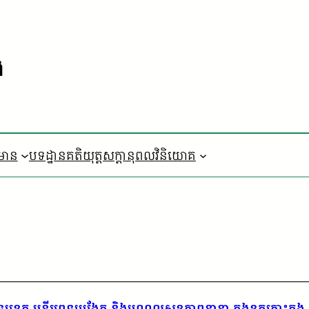
ង
៌មាន
បទដ្ឋានគតិយុត្ត
​សក្តានុពលវិនិយោគ
េទ្យខេត្ត មន្ទីរពេទ្យបង្អែក និងមណ្ឌលសុខភាពនានា ក្នុងខត្តកោះកុង ប