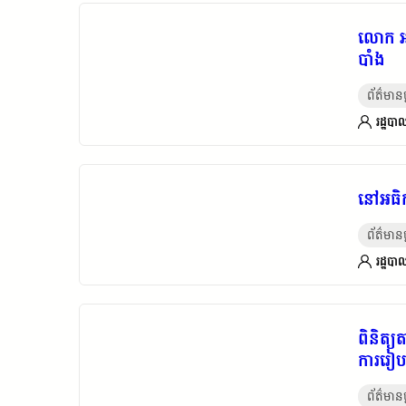
លោក អន
បាំង
ព័ត៌មានថ្
រដ្ឋបាល
នៅអធិក
ព័ត៌មានថ្
រដ្ឋបាល
ពិនិត្
ការរៀប
ព័ត៌មានថ្