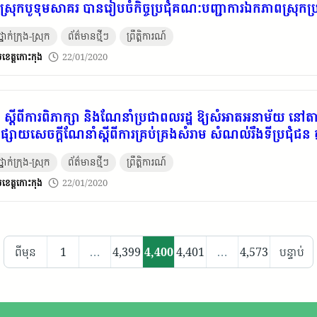
លស្រុកបូទុមសាគរ បានរៀបចំកិច្ចប្រជុំគណៈបញ្ជាការឯកភាពស្រុកប្
នាក់ក្រុង-ស្រុក
ព័ត៌មានថ្មីៗ
ព្រឹត្តិការណ៍
​ខេត្ត​កោះកុង
22/01/2020
រជុំ ស្ដីពីការពិភាក្សា និងណែនាំប្រជាពលរដ្ឋ ឱ្យសំអាតអនាម័យ នៅត
្វផ្សាយសេចក្តីណែនាំស្ដីពីការគ្រប់គ្រងសំរាម សំណល់រឹងទីប្រជុំជន 
នាក់ក្រុង-ស្រុក
ព័ត៌មានថ្មីៗ
ព្រឹត្តិការណ៍
​ខេត្ត​កោះកុង
22/01/2020
Posts
ពីមុន
1
…
4,399
4,400
4,401
…
4,573
បន្ទាប់
pagination