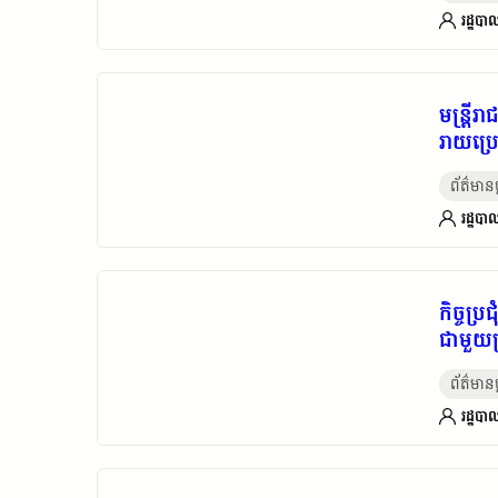
រដ្ឋបាល
មន្ត្រី
រាយប្រ
ព័ត៌មានថ្
រដ្ឋបាល
កិច្ចប
ជាមួយប
ព័ត៌មានថ្
រដ្ឋបាល