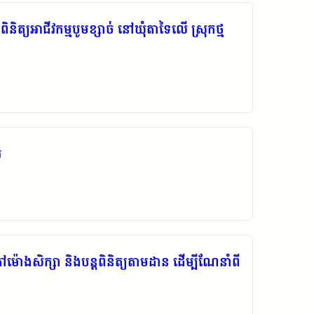
ត្យអាជីវកម្មបូមខ្សាច់ នៅឃុំតាទៃលើ ស្រុកថ្ម
រ
ៅម៉ោងសិក្សា និងបន្តពិនិត្យតាមដាន ដើម្បីណែនាំពី