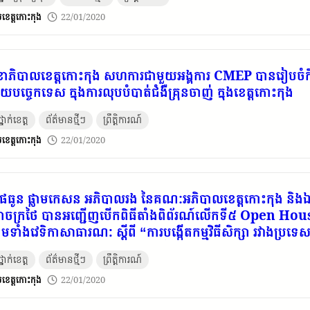
ពទៅពេទ្យ ដើម្បីព្យាបាល ទទួលបាន អង្ករ ២៥ គីឡូ គឿងបរិភោ
ប៉ុស្តិ៍ឃុំតានូន ចាស់ជរាដែលមានជំងឺប្រចាំកាយ ទទួលបាន អង្គរ ២៥
​ខេត្ត​កោះកុង
22/01/2020
ាំលោកយាយចំនួន ៤ ម៉ឺនរៀល។ ដែលស្ថិតនៅ ភូមិព្រែកខ្យង ឃុំត
សុខាភិបាលខេត្តកោះកុង សហការជាមួយអង្គការ CMEP បានរៀបចំកិច្ចប្
នួយបច្ចេកទេស ក្នុងការលុបបំបាត់ជំងឺគ្រុនចាញ់ ក្នុងខេត្តកោះកុង
នាក់ខេត្ត
ព័ត៌មានថ្មីៗ
ព្រឹត្តិការណ៍
​ខេត្ត​កោះកុង
22/01/2020
ធូន ផ្លាមកេសន អភិបាលរង នៃគណៈអភិបាលខេត្តកោះកុង និងឯកឧត្ត
ចក្រថៃ បានអញ្ជើញបើកពិធីតាំងពិព័រណ៍​លើកទី៥ Open House ន
ព្រមទាំងវេទិកាសាធារណ: ស្តីពី “ការបង្កើតកម្មវិធីសិក្សា រវាងប្រទ
័យខ្លងយ៉ៃវិទ្យាគម ខេត្តត្រាតប្រទេសថៃ។
នាក់ខេត្ត
ព័ត៌មានថ្មីៗ
ព្រឹត្តិការណ៍
​ខេត្ត​កោះកុង
22/01/2020