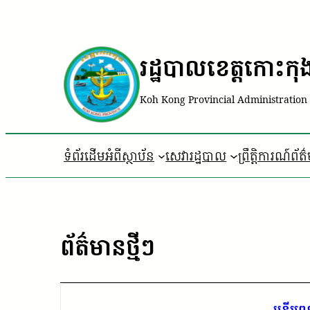
រដ្ឋបាលខេត្តកោះកុ
Koh Kong Provincial Administration
ទំព័រដើម
អំពីស្ថាប័ន
សេវារដ្ឋបាល
ព្រឹត្តិការណ៍ព័ត
ព័ត៌មានថ្មីៗ
មន្ទីរព