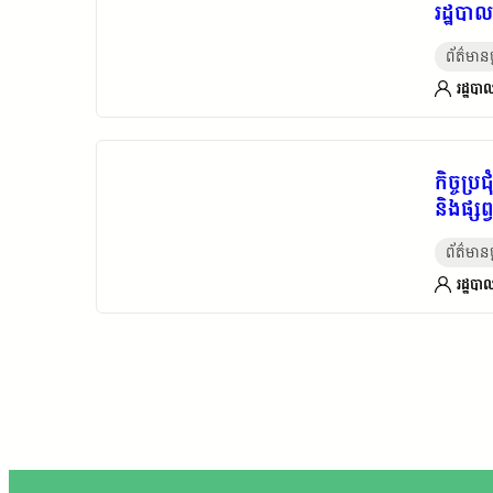
រដ្ឋបា
ព័ត៌មានថ្
រដ្ឋបាល
កិច្ចប្
និងផ្សព
ព័ត៌មានថ្
រដ្ឋបាល