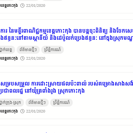
​ខេត្ត​កោះកុង
22/01/2020
រាជការ នៃមន្ទីរពាណិជ្ជកម្មខេត្តកោះកុង បានបន្តចុះពិនិត្យ និងចែកស
េងឥន្ធនៈនៅតាមស្ថានីយ៍ និងដេប៉ូលក់ប្រេងឥន្ធនៈ នៅក្នុងស្រុកម
នាក់ខេត្ត
ព័ត៌មានថ្មីៗ
ព្រឹត្តិការណ៍
​ខេត្ត​កោះកុង
22/01/2020
្រជុំសម្របសម្រួល ការដោះស្រាយផលប៉ះពាល់ របស់គម្រោងសាងសង់ខ្ស
្រជាពលរដ្ឋ នៅឃុំត្រពាំងរូង ស្រុកកោះកុង
នាក់ក្រុង-ស្រុក
ព័ត៌មានថ្មីៗ
ព្រឹត្តិការណ៍
​ខេត្ត​កោះកុង
22/01/2020