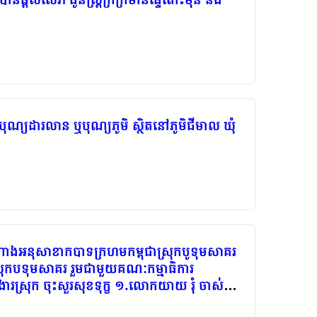
ីបុណ្យដារលាន ឬបុណ្យភូមិ ស្ថិតនៅភូមិជីមាល ឃុំ
ងអនុសាខាកបាទក្រហមកម្ពុជាស្រុកបូទុមសាគរ
ុកបទុមសាគរ រួមជាមួយគណៈកម្មាធិការ
ារស្រុក ចុះសួរសុខទុក្ខ ១.លោកយាយ រុំ ចាស់ជរា
ៃចេញឆ្អឹងមកក្រៅសុំផ្ចះអ្នកភូមិស្នាក់នៅ មិនមាន