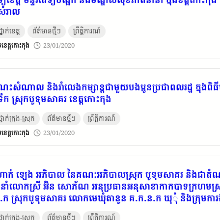
សំរាល
នាក់ខេត្ត
ព័ត៌មានថ្មីៗ
ព្រឹត្តិការណ៍
​ខេត្ត​កោះកុង
23/01/2020
ណេះសំណាល និងរាំលេងកម្សាន្តជាមួយបងប្អូនប្រជាពលរដ្ឋ ក្នុងពិធ
ទឹក ស្រុកបូទុមសាគរ ខេត្តកោះកុង
នាក់ក្រុង-ស្រុក
ព័ត៌មានថ្មីៗ
ព្រឹត្តិការណ៍
​ខេត្ត​កោះកុង
23/01/2020
ាក់ ឡេង អភិបាល នៃគណៈអភិបាលស្រុក បូទុមសាគរ និងជាតំណា
នាំលោកស្រី អ៊ិន សោភ័ណ អនុប្រធានអនុសាខាកាកបាទក្រហមស្រ
ក ស្រុកបូទុមសាគរ លោកមេឃុំតានូន គ.ក.ន.ក ឃុុំ និងក្រុមការង
ពឹងទីទាល់ក្រគ្មានសាច់ញាតិបងប្អូនកូនចៅ ដែលគ្រោះថ្នាក់ដួលបាក់ដ
នាក់ក្រុង-ស្រុក
ព័ត៌មានថ្មីៗ
ព្រឹត្តិការណ៍