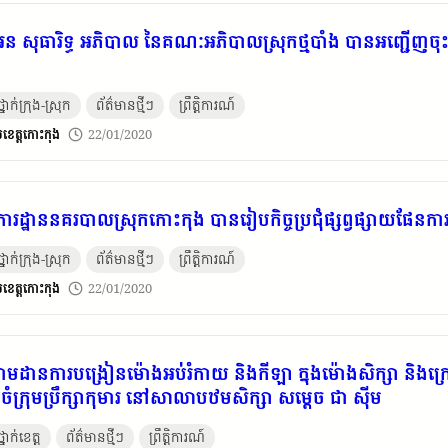
 សុធារិទ្ធ អភិបាល នៃគណៈអភិបាលស្រុកថ្មបាំង បានអញ្ជើញចុះពិនិ
នាក់ក្រុង-ស្រុក
ព័ត៌មានថ្មីៗ
ព្រឹត្តិការណ៍
​ខេត្ត​កោះកុង
22/01/2020
ារដ្ឋាននគរបាលស្រុកកោះកុង បានរៀបកិច្ចប្រជុំផ្សព្វផ្សាយផែនកា
នាក់ក្រុង-ស្រុក
ព័ត៌មានថ្មីៗ
ព្រឹត្តិការណ៍
​ខេត្ត​កោះកុង
22/01/2020
យតាមដានការបង្រៀនម៉ោងអប់រំកាយ និងកីឡា ក្នុងម៉ោងសិក្សា និងក្រ
ចំក្រុមប្រឹក្សាកុមារ នៅសាលាបឋមសិក្សា សម្តេច ជា ស៊ីម
នាក់ខេត្ត
ព័ត៌មានថ្មីៗ
ព្រឹត្តិការណ៍