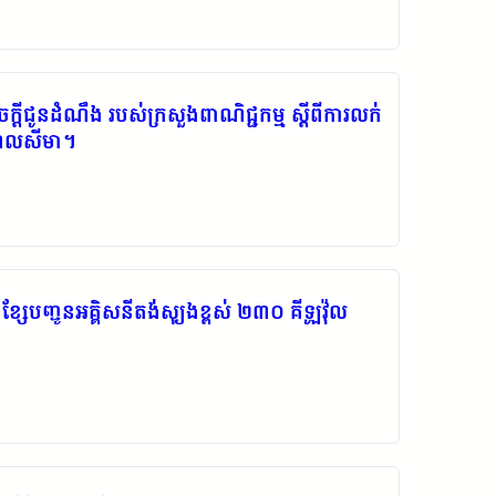
េចក្តីជូនដំណឹង របស់ក្រសួងពាណិជ្ជកម្ម ស្តីពីការលក់
ណ្ឌលសីមា។
ែបញ្ជូនអគ្គិសនីតង់ស្យុងខ្ពស់ ២៣០ គីឡូវ៉ុល