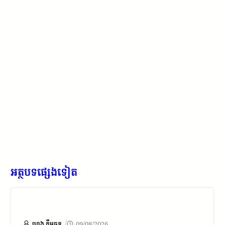
អត្ថបទផ្សេងទៀត
/
ហេង គីមឆន
09/08/2026