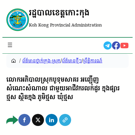
រដ្ឋបាលខេត្តកោះកុង
Koh Kong Provincial Administration
/
ព័ត៌មានថ្នាក់ក្រុង-ស្រុក
/
ព័ត៌មានថ្មីៗ
/
ព្រឹត្តិការណ៍
លោកអភិបាលស្រុកបូទុមសាគរ អញ្ជើញ
សំណេះសំណាល ជាមួយអាជីវករលក់ដូរ ក្នុងផ្សារ
ថ្មស ស្ថិតក្នុង ភូមិថ្មស ឃុំថ្មស