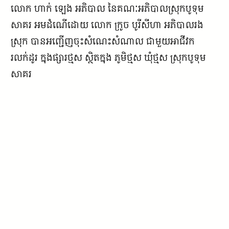
លោក ហាក់ ឡេង អភិបាល នៃគណៈអភិបាលស្រុកបូទុម
សាគរ អមដំណើដោយ លោក ក្រូច បូរីសីហា អភិបាលរង
ស្រុក បានអញ្ជើញចុះសំណេះសំណាល ជាមួយអាជីវក
រលក់ដូរ ក្នុងផ្សារថ្មស ស្ថិតក្នុង ភូមិថ្មស ឃុំថ្មស ស្រុកបូទុម
សាគរ