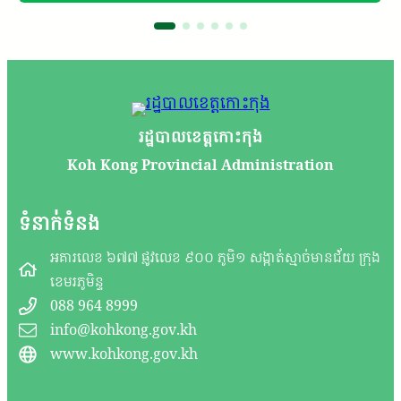
រដ្ឋបាលខេត្តកោះកុង
Koh Kong Provincial Administration
ទំនាក់ទំនង
អគារលេខ ៦៧៧ ផ្លូវលេខ ៩០០ ភូមិ១ សង្កាត់ស្មាច់មានជ័យ ក្រុង
ខេមរភូមិន្ទ
088 964 8999
info@kohkong.gov.kh
www.kohkong.gov.kh