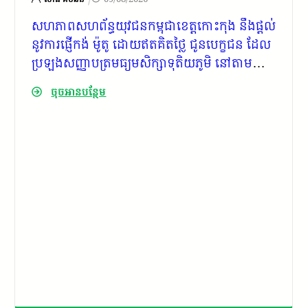
សហភាពសហព័ន្ធយុវជនកម្ពុជាខេត្តកោះកុង នឹងផ្តល់
នូវការផ្ញើកង់ ម៉ូតូ ដោយឥតគិតថ្លៃ ជូនបេក្ខជន ដែល
ប្រឡងសញ្ញាបត្រមធ្យមសិក្សាទុតិយភូមិ នៅតាម
មណ្ឌលទាំងបី ក្នុងខេត្តកោះកុង
ចុចអានបន្ថែម