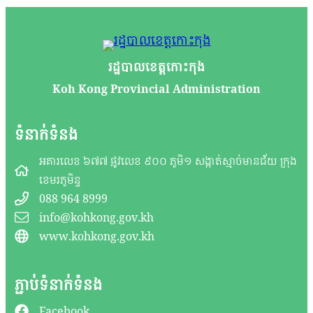
រដ្ឋបាលខេត្តកោះកុង
Koh Kong Provincial Administration
ទំនាក់ទំនង
អគារលេខ ៦៧៧ ផ្លូវលេខ ៩០០ ភូមិ១ សង្កាត់ស្មាច់មានជ័យ ក្រុង
ខេមរភូមិន្ទ
088 964 8999
info@kohkong.gov.kh
www.kohkong.gov.kh
ភ្ជាប់ទំនាក់ទំនង
Facebook