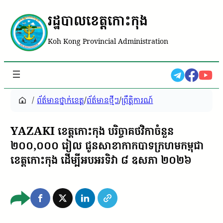
រដ្ឋបាលខេត្តកោះកុង
Koh Kong Provincial Administration
/
ព័ត៌មានថ្នាក់ខេត្ត
/
ព័ត៌មានថ្មីៗ
/
ព្រឹត្តិការណ៍
YAZAKI ខេត្តកោះកុង បរិច្ចាគថវិកាចំនួន
២០០,០០០ រៀល ជូនសាខាកាកបាទក្រហមកម្ពុជា​
ខេត្តកោះកុង ដើម្បីអបអរទិវា ៨ ឧសភា ២០២៦