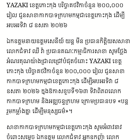
YAZAKI ខេត្តកោះកុង បរិច្ចាគថវិកាចំនួន ២០០,០០០
រៀល ជូនសាខាកាកបាទក្រហមកម្ពុជា​ខេត្តកោះកុង ដើម្បី
អបអរទិវា ៨ ឧសភា ២០២៦
ឯកឧត្តមនាយឧត្តមសេនីយ៍ យន្ត មីន ប្រធានកិត្តិយសសាខា
លោកជំទាវ ឈី​ វ៉ា ប្រធានគណៈកម្មាធិការសាខា សូមថ្លែង
អំណរគុណយ៉ាងជ្រាលជ្រៅបំផុតចំពោះ YAZAKI ខេត្ត
កោះកុង បរិច្ចាគថវិកាចំនួន ២០០,០០០ រៀល ជូនសាខា
កាកបាទក្រហម​កម្ពុជាខេត្តកោះកុង ដើម្បីអបអរទិវា ៨
ឧសភា ២០២៦ ក្នុងឱកាសខួបទី១៦៣ ទិវាពិភពលោក
កាកបាទក្រហម និងអឌ្ឍចន្ទក្រហម ក្រោមប្រធានបទ «បន្ត
រួមកម្លាំងគ្នា ដើម្បីមនុស្សធម៌»។
សាខាកាកបាទក្រហមកម្ពុជាខេត្តកោះកុង សូមអំពាវនាវ
ចំពោះសម្តេច ឯកឧត្តម លោកជំទាវ អ្នកឧកញ៉ា លោក