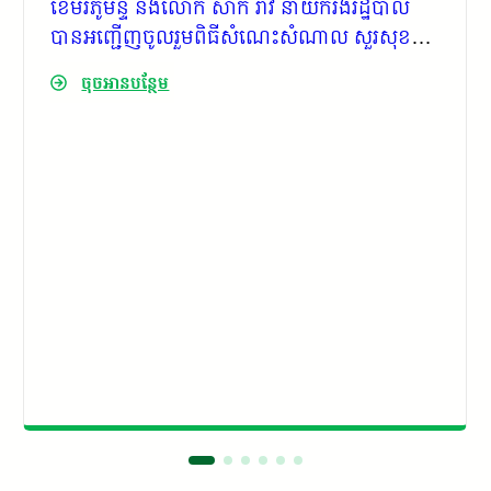
ខេមរភូមិន្ទ និងលោក សាក់ រ៉ាវី នាយករងរដ្ឋបាល
បានអញ្ជើញចូលរួមពិធីសំណេះសំណាល សួរសុខទុក្ខ
និងផ្សព្វផ្សាយព័ត៌មានស្តីពីការវាស់វែងដីធ្លីមាន
ចុចអានបន្ថែម
លក្ខណៈជាប្រព័ន្ធ លើកទី២