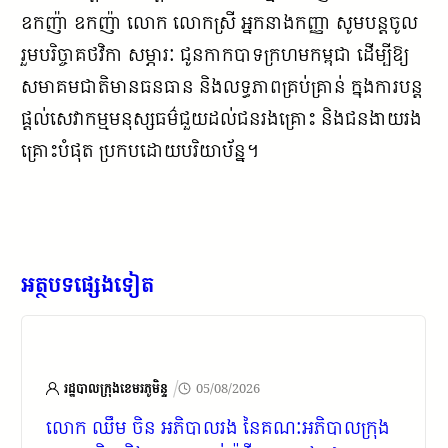
ឧកញ៉ា ឧកញ៉ា លោក លោកស្រី អ្នកនាងកញ្ញា សូមបន្តចូល
រួមបរិច្ចាគថវិកា សម្ភារៈ ជូនកាកបាទក្រហមកម្ពុជា ដើម្បីឱ្យ
សមាគមជាតិមានធនធាន និងលទ្ធភាពគ្រប់គ្រាន់ ក្នុងការបន្ត
ផ្តល់សេវាកម្មមនុស្សធម៌ជួយដល់ជនរងគ្រោះ និងជនងាយរង
គ្រោះបំផុត ប្រកបដោយបរិយាប័ន្ន។
អត្ថបទផ្សេងទៀត
/
រដ្ឋបាលក្រុងខេមរភូមិន្ទ
05/08/2026
លោក ឈឹម ចិន អភិបាលរង នៃគណៈអភិបាលក្រុង