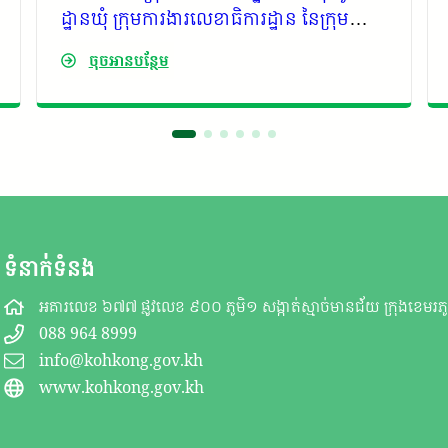
ដ្ឋានឃុំ ក្រុមការងារលេខាធិការដ្ឋាន នៃក្រុម
ការងាររាជរដ្ឋាភិបាលចុះមូលដ្ឋានស្រុក ក្រុម
ចុចអានបន្ថែម
មន្ត្រីបង្គោលនៃក្រុមការងាររាជរដ្ឋាភិបាលចុះ មូល
ដ្ឋានឃុំទាំង៣ នៃស្រុកគិរីសាគរ ខេត្តកោះកុង
ទំនាក់ទំនង
អគារលេខ ៦៧៧ ផ្លូវលេខ ៩០០ ភូមិ១ សង្កាត់ស្មាច់មានជ័យ ក្រុងខេមរភូម
088 964 8999
info@kohkong.gov.kh
www.kohkong.gov.kh