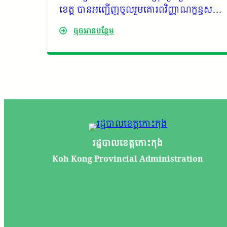
តម កាយ
ខេត្ត បានអញ្ជើញចូលរួមគោរពវិញ្ញាណក្ខន្ធសព
ឯកឧត្តម កាយ សំរួម អតីតអនុប្រធានសមាគម
ចុចអានបន្ថែម
ជាតិក្រុមប្រឹក្សារាជធានី ខេត្ត អតីតប្រធានក្រុម
ប្រឹក្សាខេត្តកោះកុង និងបច្ចុប្បន្នជាទីប្រឹក្សារាជ
រដ្ឋាភិបាល
រដ្ឋបាលខេត្តកោះកុង
Koh Kong Provincial Administration