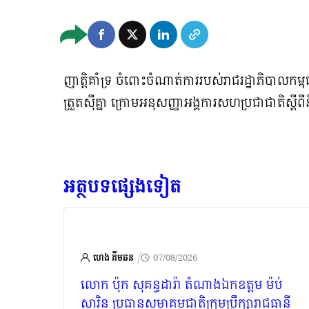
ញាត្តិគាំទ្រ ចំពោះចំណាត់ការរបស់រាជរដ្ឋាភិបាលកម
ត្រួតស៊ីគ្នា ក្រោមអនុសញ្ញាអង្គការសហប្រជាជាតិស្ត
អត្ថបទផ្សេងទៀត
/
ហេង គីមឆន
07/08/2026
ផ្ញើសារ
លោក ប៉ុក សុគន្ធដារ៉ា តំណាងឯកឧត្តម ម៉ប់
ជូន
សារិន ប្រធានសមាគមជាតិក្រុមប្រឹក្សារាជធានី