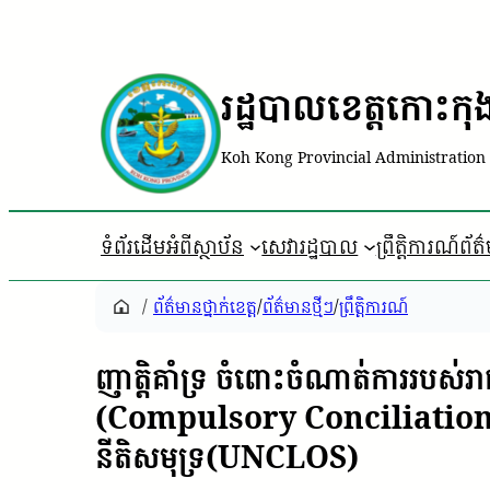
រដ្ឋបាលខេត្តកោះកុ
Koh Kong Provincial Administration
ទំព័រដើម
អំពីស្ថាប័ន
សេវារដ្ឋបាល
ព្រឹត្តិការណ៍ព័ត
/
ព័ត៌មានថ្នាក់ខេត្ត
/
ព័ត៌មានថ្មីៗ
/
ព្រឹត្តិការណ៍
ញាត្តិគាំទ្រ ចំពោះចំណាត់ការរបស់រាជ
(Compulsory Conciliation) ដើម្ប
នីតិសមុទ្រ(UNCLOS)