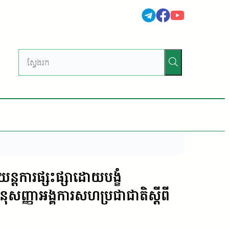
យន្តការផ្សះផ្សាដោយបង្ខំ
សញ្ញាអង្គការសហប្រជាជាតិស្តីពី