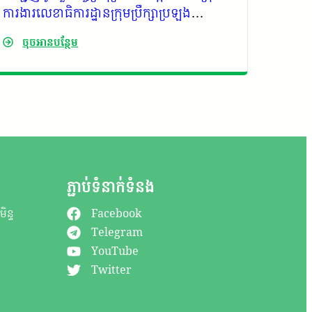
ការងារលេខាធិការដ្ឋានក្រុមប្រឹក្សាប្រឡង
សិក្សា 
ប្រណាំងអនុវត្តគោលនយោបាយភូមិ ឃុំ សង្កាត់
កិច្ចសន
ចុចអានបន្ថែម
ចុច
មានសុវត្ថិភាពរបស់​ គណៈ​បញ្ជាការ​ឯកភាព
Group
រដ្ឋបាលខេត្តកោះកុង
ទេសចរណ៍
ភ្នំក្រ
ភ្ជាប់ទំនាក់ទំនង
ិន្ទ
Facebook
Telegram
YouTube
Twitter