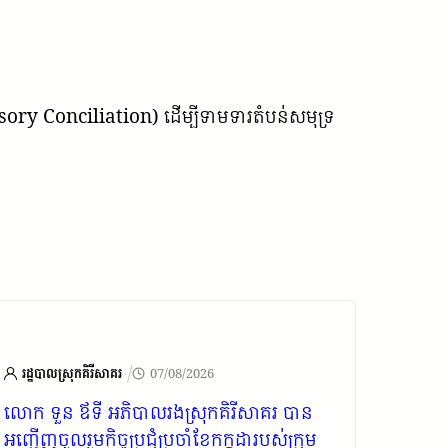
pulsory Conciliation) ដើម្បីទាមទារតំបន់សមុទ្រ
/
រដ្ឋបាលស្រុកគិរីសាគរ
07/08/2026
មន្ទីរបរ
លោក ទួន ឪទី អភិបាលរងស្រុក​គិរីសាគរ បាន
លោក វ៉េ
អញ្ជើញចូលរួមកិច្ចប្រជុំប្រចាំខែ​កក្កដារបស់ក្រុម
កោះកុង