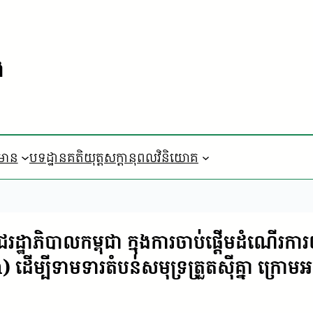
ង
៌មាន
បទដ្ឋានគតិយុត្ត
​សក្តានុពលវិនិយោគ
រដ្ឋាភិបាលកម្ពុជា ក្នុងការចាប់ផ្តើមដំណើរការ
ីទាមទារតំបន់សមុទ្រត្រួតស៊ីគ្នា ក្រោមអនុ