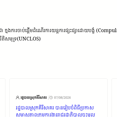
្ពុជា ក្នុងការចាប់ផ្តើមដំណើរការយន្តការផ្សះផ្សាដោយបង្ខំ (Com
ីពីនីតិសមុទ្រ(UNCLOS)
/
រដ្ឋបាលស្រុកគិរីសាគរ
07/08/2026
រដ្ឋបាលស្រុកគិរីសាគរ បានរៀបចំពិធីប្រកាស
សមាសភាពក្រុមការងាររាជរដ្ឋាភិបាលចុះមូល