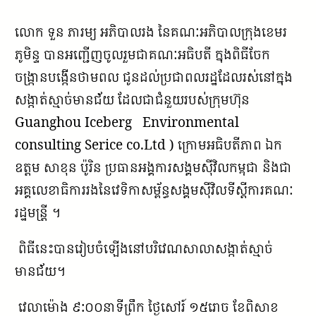
លោក ទួន ភារម្យ អភិបាលរង នៃគណៈអភិបាលក្រុងខេមរ
ភូមិន្ទ បានអញ្ជើញចូលរួមជាគណៈអធិបតី ក្នុងពិធីចែក
ចង្ក្រានបង្កើនថាមពល ជូនដល់ប្រជាពលរដ្ឋដែលរស់នៅក្នុង
សង្កាត់ស្មាច់មានជ័យ ដែលជាជំនួយរបស់ក្រុមហ៊ុន
Guanghou Iceberg Environmental
consulting Serice co.Ltd ) ក្រោមអធិបតីភាព ឯក
ឧត្តម សាខុន ប៉ូរិន ប្រធានអង្គការសង្គមស៊ីវិលកម្ពុជា និងជា
អគ្គលេខាធិការរងនៃវេទិកាសម្ព័ន្ធសង្គមស៊ីវិលទីស្ដីការគណៈ
រដ្ឋមន្ត្រី ។
ពិធីនេះបានរៀបចំឡើងនៅបរិវេណសាលាសង្កាត់ស្មាច់
មានជ័យ។
វេលាម៉ោង ៩:០០នាទីព្រឹក ថ្ងៃសៅរ៍ ១៥រោច ខែពិសាខ