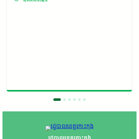
រដ្ឋបាលខេត្តកោះកុង