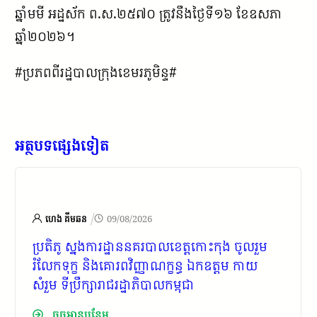
ឆ្នាំមមី អដ្ឋស័ក ព.ស.២៥៧០ ត្រូវនឹងថ្ងៃទី១៦ ខែឧសភា
ឆ្នាំ២០២៦។
#ប្រភពពីរដ្ឋបាលក្រុងខេមរភូមិន្ទ#
អត្ថបទផ្សេងទៀត
/
ហេង គីមឆន
09/08/2026
ប្រតិភូ ស្នងការដ្ឋាននគរបាលខេត្តកោះកុង ចូលរួម
រំលែកទុក្ខ និងគោរពវិញ្ញាណក្ខន្ធ ឯកឧត្តម កាយ
សំរួម ទីប្រឹក្សារាជរដ្ឋាភិបាលកម្ពុជា
ចុចអានបន្ថែម