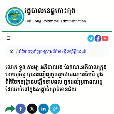
រដ្ឋបាលខេត្តកោះកុង
Koh Kong Provincial Administration
/
ព័ត៌មានថ្នាក់ក្រុង-ស្រុក
/
ព័ត៌មានថ្មីៗ
/
ព្រឹត្តិការណ៍
លោក ទួន ភារម្យ អភិបាលរង នៃគណៈអភិបាលក្រុង
ខេមរភូមិន្ទ បានអញ្ជើញចូលរួមជាគណៈអធិបតី ក្នុង
ពិធីចែកចង្ក្រានបង្កើនថាមពល ជូនដល់ប្រជាពលរដ្ឋ
ដែលរស់នៅក្នុងសង្កាត់ស្មាច់មានជ័យ