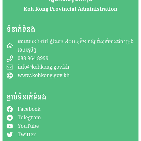
Koh Kong Provincial Administration
ទំនាក់ទំនង
អគារលេខ ៦៧៧ ផ្លូវលេខ ៩០០ ភូមិ១ សង្កាត់ស្មាច់មានជ័យ ក្រុង
ខេមរភូមិន្ទ
088 964 8999
info@kohkong.gov.kh
www.kohkong.gov.kh
ភ្ជាប់ទំនាក់ទំនង
Facebook
Telegram
YouTube
Twitter