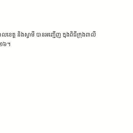
 និងស្វាមី បាន​អញ្ជើញ​ ក្នុងពិធី​ក្រុង​ពាលី​
២០២៦​។