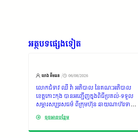
អត្ថបទផ្សេងទៀត
/
ហេង គីមឆន
06/08/2026
អភិបាល
លោកជំទាវ ឈី វ៉ា អភិបាល នៃគណៈអភិបាល
ឹកនាំ
ខេត្តកោះកុង បានអញ្ជើញក្នុងពិធីប្រគល់-ទទួល
ិច្ច និង
សម្ភារសប្បុរសធម៌ ពីក្រុមហ៊ុន ឆាយណាហ៊រទាន
ចេញចូល
China Huadian Company ជូនដល់
ចុចអានបន្ថែម
មណ្ឌលថែទាំកុមាររបស់រដ្ឋខេត្តកោះកុង