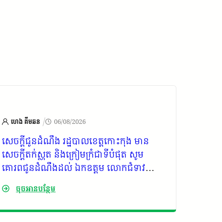
/
ហេង គីមឆន
06/08/2026
មន្ទីរក
សេចក្តីជូនដំណឹង រដ្ឋបាលខេត្តកោះកុង មាន
កញ្ញា ផ
សេចក្តីតក់ស្លុត និងក្រៀមក្រំជាទីបំផុត សូម
សាស្រ្
គោរពជូនដំណឹងដល់ ឯកឧត្តម លោកជំទាវ
លោក សួ
លោកអ្នកឧកញ៉ា អ្នកឧកញ៉ា ឧកញ៉ា លោក
ក្សេត្
ចុចអានបន្ថែម
ចុច
លោកស្រី មន្ត្រីរាជការ កងកម្លាំងប្រដាប់អាវុធ
ពិនិត្
បងប្អូនប្រជាពលរដ្ឋ និងញាតិមិត្តជិតឆ្ងាយនៃសព
កំពុងជួ
មេត្តាជ្រាបថា ឯកឧត្តម កាយ សំរួម អតីតប្រធាន
ដំណាំស