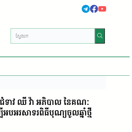
ោកជំទាវ ឈី វ៉ា អភិបាល នៃគណៈ
ីអបអរសាទរពិធីបុណ្យ​ចូលឆ្នាំ​ថ្មី​