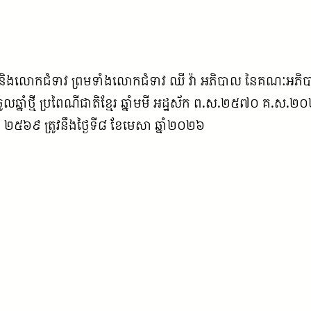
 និងលោកជំទាវ ព្រមទាំងលោកជំទាវ ឈី វ៉ា អភិបាល នៃគណៈអភិបាលខេត្ត
នាំ​ថ្មី​ ប្រពៃណី​ជាតិ​ខ្មែរ​ ឆ្នាំ​មមី​ អដ្ឋ​ស័ក​ ព.ស.២៥៧០​ គ.ស.
រាជ ២៥៦៩ ត្រូវនឹងថ្ងៃទី៨ ខែមេសា ឆ្នាំ២០២៦