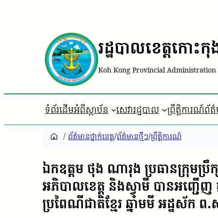
រដ្ឋបាលខេត្តកោះកុ
Koh Kong Provincial Administration
ទំព័រដើម
អំពីស្ថាប័ន
សេវារដ្ឋបាល
ព្រឹត្តិការណ៍ព័ត
/
ព័ត៌មានថ្នាក់ខេត្ត
/
ព័ត៌មានថ្មីៗ
/
ព្រឹត្តិការណ៍
ឯកឧត្តម ថុង ណារុង ប្រធានក្រុមប្
អភិបាលខេត្ត និងស្វាមី បាន​អញ្ជើញ​ ក្ន
ប្រពៃណី​ជាតិ​ខ្មែរ​ ឆ្នាំ​មមី​ អដ្ឋ