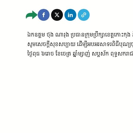
ឯកឧត្តម ថុង ណារុង ប្រធានក្រុមប្រឹក្សាខេត្តកោះកុង
សូមសេចក្ដី​សុខ​សប្បាយ​ ដើម្បីអបអរសាទរពិធីបុណ្យ​ចូលឆ្
ថ្ងៃពុធ ៦រោច ខែចេត្រ ឆ្នាំម្សាញ់ សប្តស័ក ពុទ្ធសក