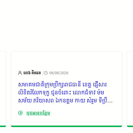
/
ហេង គីមឆន
06/08/2026
សមាគមជាតិក្រុមប្រឹក្សារាជធានី ខេត្ត ផ្ញើសារ
លិខិតរំលែកទុក្ខ ជូនចំពោះ លោកជំទាវ ម៉ម
សម័យ ភរិយាសព ឯកឧត្តម កាយ សំរួម ទីប្រឹក្សា
រាជរដ្ឋាភិបាលកម្ពុជា និងជាអតីតប្រធានក្រុម
ចុចអានបន្ថែម
ប្រឹក្សាខេត្តកោះកុង អាណត្តិទី១ អាណត្តិទី២
អាណត្តិទី៣ និងក្រុមគ្រួសារ