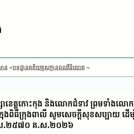
ង
៌មាន
បទដ្ឋានគតិយុត្ត
​សក្តានុពលវិនិយោគ
រឹក្សាខេត្តកោះកុង និងលោកជំទាវ ព្រមទាំងល
ុងពិធី​ក្រុង​ពាលី​ សូមសេចក្ដី​សុខ​សប្បាយ​ ដើម្ប
​ស័ក​ ព.ស.២៥៧០​ គ.ស.២០២៦​