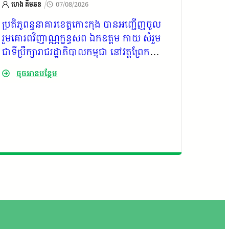
/
ហេង គីមឆន
07/08/2026
ហេង គ
ប្រតិភូពន្ធនាគារខេត្តកោះកុង បានអញ្ជើញចូល
លោក​ឧត្
រួមគោរពវិញាណ្ណក្ខន្ធសព ឯកឧត្ដម កាយ សំរួម
នគរបាល
ជាទីប្រឹក្សារាជរដ្ឋាភិបាលកម្ពុជា​ នៅ​វត្ត​ព្រែក​
ស្នងកា
ស្វាយ​ ស្ថិត​ក្នុង​សង្កាត់​ស្ទឹង​វែង​ ក្រុង​ខេមរភូមិន្ទ​
គោរពវិ
ចុចអានបន្ថែម
ចុច
និងសាររំលែកទុក្ខ ជូនដល់គ្រួសារ​
ជាទីប្រឹ
ស្វាយ​ ស្
និងសាររ