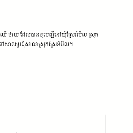
្មោះ ឈី ថាយ ដែលបានចុះបញ្ជីនៅឃុំស្រែអំបិល ស្រុក
នៅសាលប្រជុំសាលាស្រុកស្រែអំបិល។