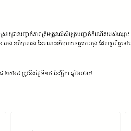
ារចុះស្រាវជ្រាវបញ្ជាក់ភាពត្រឹមត្រូវលើសំបុត្របញ្ជាក់កំណើតរបស់ឈ
ុខ ចេង អភិបាលរង នៃគណៈអភិបាលខេត្តកោះកុង ដែលប្រពឹត្តទៅ
រាជ ២៥៦៩ ត្រូវនឹងថ្ងៃទី១៤ ខែវិច្ឆិកា ឆ្នាំ២០២៥