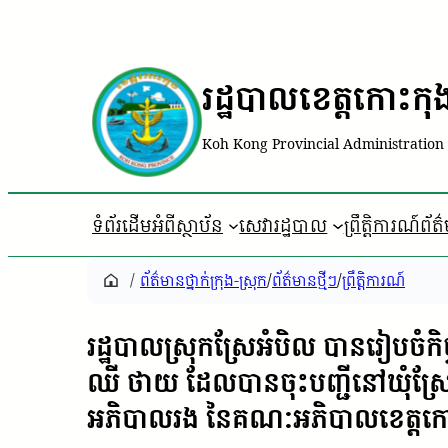
រដ្ឋបាលខេត្តកោះកុ
Koh Kong Provincial Administration
ទំព័រដើម
អំពីស្ថាប័ន
សេវារដ្ឋបាល
ព្រឹត្តិការណ៍ព័ត
/
ព័ត៌មានថ្នាក់ក្រុង-ស្រុក
/
ព័ត៌មានថ្មីៗ
/
ព្រឹត្តិការណ៍
រដ្ឋបាលស្រុកស្រែអំបិល បានរៀបចំកិច្ច
ឈី ថាយ ដែលបានចុះបញ្ជីនៅឃុំស្រែ
អភិបាលរង នៃគណៈអភិបាលខេត្តក