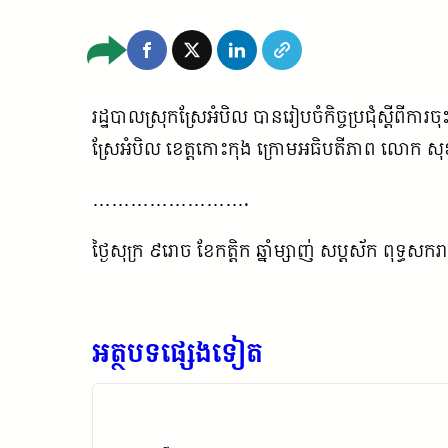
រដ្ឋបាលស្រុកស្រែអំបិល បានរៀបចំកិច្ចប្រជុំស្តីពីក
ស្រែអំបិល ខេត្តកោះកុង ក្រោមអធិបតីភាព លោក ស
…………………….
ថ្ងៃសុក្រ ៩រោច ខែកត្តិក ឆ្នាំម្សាញ់ សប្តស័ក ពុទ្ធសក
អត្ថបទផ្សេងទៀត