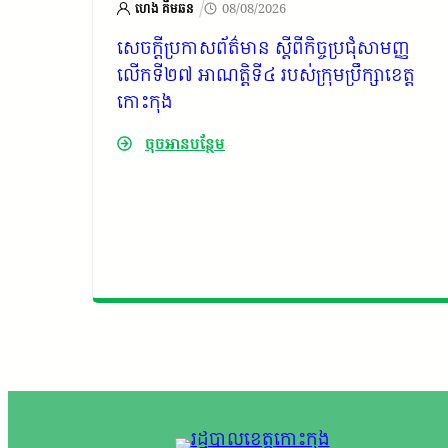
/
ហេង គីមឆន
08/08/2026
ុកថ្ម
សេចក្តីប្រកាសព័ត៌មាន ស្តីពីកិច្ចប្រជុំសាមញ្ញ
លើកទី២៧ អាណត្តិទី៤ របស់ក្រុមប្រឹក្សាខេត្ត
មាជិក
កោះកុង
េឃុំ
ចុចអានបន្ថែម
ាណក្ខន្ធ
បាល