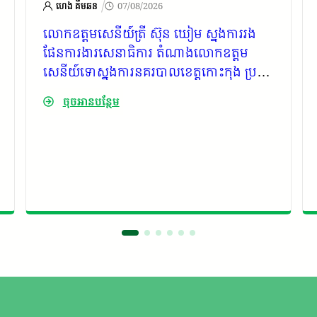
/
ហេង គីមឆន
07/08/2026
លោក​ឧត្ដមសេនីយ៍​ត្រី​ ស៊ុន​ ឃៀម​​ ស្នងការ​រង​
ផែនការ​ងារ​សេនាធិការ​ តំណាង​លោក​ឧត្ដម
សេនីយ៍​ទោស្នងការ​នគរបាល​ខេត្ត​កោះកុង​ ប្រជុំ​
ណែនាំ​ការងារ​ចាំបាច់​មួយ​ចំនួន​ ដល់​លោក​
ចុចអានបន្ថែម
អធិការ​រងនគរបាល​ទាំង​ ៧​ ក្រុង​ស្រុក​ និង​លោក​
នាយ​ប៉ុស្តិ៍​នគរបាល​រដ្ឋ​បាល​ទាំង​ ២៩​ឃុំ​សង្កាត់​
ពាក់ព័ន្ធ​នឹង​ការ​អនុវត្តន៍​តួនាទី​ភារកិច្ច​របស់​
នគរបាល​ប៉ុស្តិ៍​រដ្ឋ​បាល​