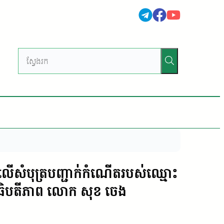
ត្រូវលើសំបុត្របញ្ជាក់កំណើតរបស់ឈ្មោះ
មអធិបតីភាព លោក សុខ ចេង