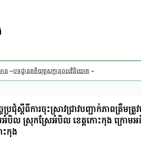
ង
៌មាន
បទដ្ឋានគតិយុត្ត
​សក្តានុពលវិនិយោគ
ប្រជុំស្តីពីការចុះស្រាវជ្រាវបញ្ជាក់ភាពត្រឹម
អំបិល ស្រុកស្រែអំបិល ខេត្តកោះកុង ក្រោ
ោះកុង