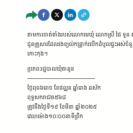
តាមការចាត់តាំងរបស់លោកមេឃុំ លោកស្រី ផៃ ទួន សមាជ
ជូនគ្រួសារដែលរងខ្យល់កន្ត្រាក់របើកដំបូលផ្ទះអស់ចំនួ
កោះកុង។
ប្រភព:រដ្ឋបាលឃុំតានូន
————————————
ថ្ងៃពុធ៦រោច ខែផល្គុន ឆ្នាំរោង ឆស័ក
ពុទ្ធសករាជ២៥៦៨
ត្រូវនឹងថ្ងៃទី១៩ ខែមីនា ឆ្នាំ២០២៥
វេលាម៉ោង១០:០០នាទីព្រឹក