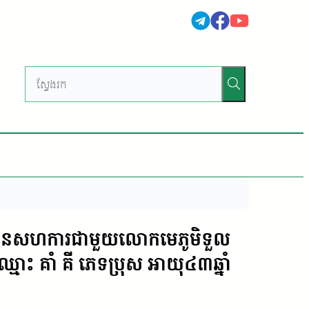
រឃុំ បានសហការជាមួយលោកមេភូមិទួល
កឈ្មោះ គាំ គី ភេទប្រុស អាយុ៤៣ឆ្នាំ