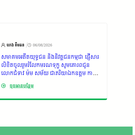
/
ហេង គីមឆន
06/08/2026
ហេង គ
សមាគមអតីតយុទ្ធជន និងនិវត្តជនកម្ពុជា ផ្ញើសារ
ក្រុមប្
លិខិតចូលរួមរំលែកមរណទុក្ខ សូមគោរពជូន
កម្ពុជ
លោកជំទាវ ម៉ម សម័យ ជាភរិយាឯកឧត្តម កាយ
គោរពជូ
សំរួម ជាទីប្រឹក្សារាជរដ្ឋាភិបាលកម្ពុជា
ទាំងក្
ចុចអានបន្ថែម
ចុច
ឧត្តម ក
កម្ពុជា