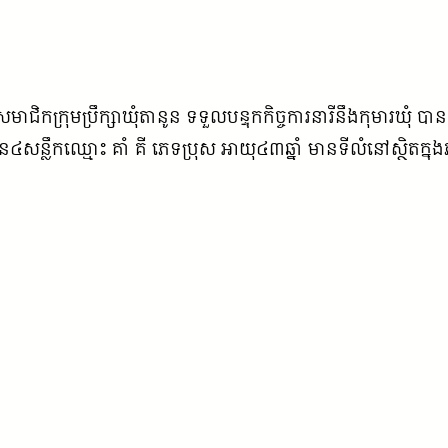
ិកក្រុមប្រឹក្សាឃុំតានូន ទទួលបន្ទុកកិច្ចការនារីនឹងកុមារឃុំ បា
ន៤សន្លឹកឈ្មោះ គាំ គី ភេទប្រុស អាយុ៤៣ឆ្នាំ មានទីលំនៅស្ថិតក្នុង