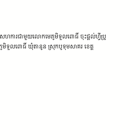
នសហការជាមួយលោកមេភូមិទួលពោធិ៍ ចុះផ្ដល់ហ្វីប្រូ
ភូមិទួលពោធិ៍ ឃុំតានូន ស្រុកបូទុមសាគរ ខេត្ត