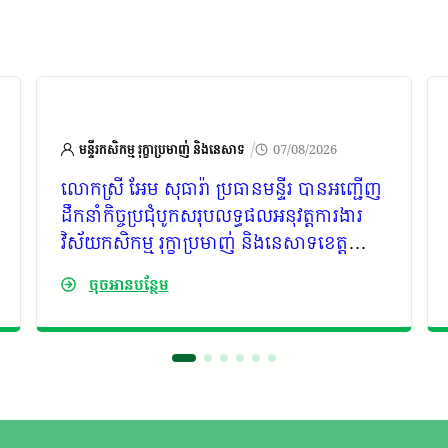
/
មន្ទីរកសិកម្ម រុក្ខាប្រមាញ់ និងនេសាទ
07/08/2026
លោកស្រី អែម សុធារ៉ា ប្រធានមន្ទីរ បានអញ្ជើញ
ដឹកនាំកិច្ចប្រជុំបូកសរុបលទ្ធផលអនុវត្តការងារ
វិស័យកសិកម្ម រុក្ខាប្រមាញ់ និងនេសាទខេត្ត
កោះកុង ប្រចាំខែកក្កដា ឆ្នាំ២០២៦ និងទិសដៅ
ចុចអានបន្ថែម
អនុវត្តន៍បន្ត