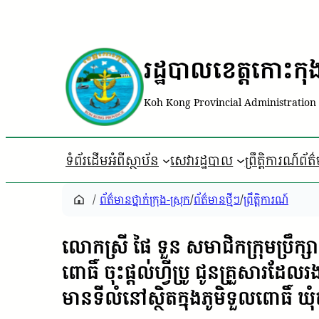
រដ្ឋបាលខេត្តកោះកុ
Koh Kong Provincial Administration
ទំព័រដើម
អំពីស្ថាប័ន
សេវារដ្ឋបាល
ព្រឹត្តិការណ៍ព័ត
/
ព័ត៌មានថ្នាក់ក្រុង-ស្រុក
/
ព័ត៌មានថ្មីៗ
/
ព្រឹត្តិការណ៍
លោកស្រី ផៃ ទួន សមាជិកក្រុមប្រឹក្
ពោធិ៍ ចុះផ្ដល់ហ្វីប្រូ ជូនគ្រួសារដែ
មានទីលំនៅស្ថិតក្នុងភូមិទួលពោធិ៍ ឃ