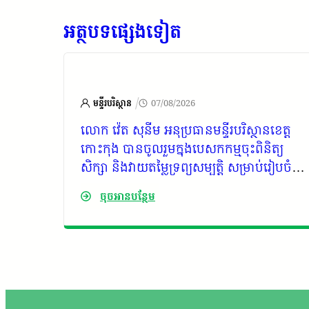
អត្ថបទផ្សេងទៀត
/
/08/2026
មន្ទីរបរិស្ថាន
07/08/2026
ិសម្បទា
លោក វ៉េត សុនីម អនុប្រធានមន្ទីរបរិស្ថានខេត្ត
កោះកុង បានចូលរួមក្នុងបេសកកម្មចុះពិនិត្យ
ម
សិក្សា និងវាយតម្លៃទ្រព្យសម្បត្តិ សម្រាប់រៀបចំ
 ដោយបាន
កិច្ចសន្យាជួលអចិន្ត្រៃយ៍ ជូនក្រុមហ៊ុន Royal
ចុចអានបន្ថែម
្រឹក្សា
Group Co., Ltd. លើគម្រោងវិនិយោគ
ទេសចរណ៍ធម្មជាតិខ្នាតធំ ស្ថិតក្នុងឧទ្យានជាតិជួរ
ភ្នំក្រវាញ ភូមិសាស្រ្តខេត្តកោះកុង