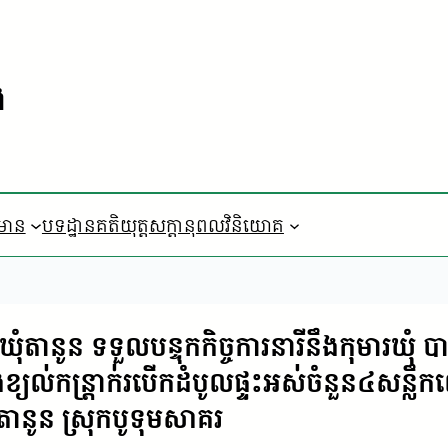
ង
៌មាន
បទដ្ឋានគតិយុត្ត
​សក្តានុពលវិនិយោគ
សាឃុំតានូន ទទួលបន្ទុកកិច្ចការនារីនឹងកុមា
លរងខ្យល់កន្ត្រាក់របើកដំបូលផ្ទះអស់ចំនួន៤សន្លឹ
ុំតានូន ស្រុកបូទុមសាគរ