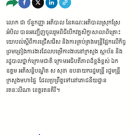
លោក ជា ច័ន្ទកញ្ញា អភិបាល នៃគណៈអភិបាលស្រុកស្រែ
អំបិល បានអញ្ជើញចូលរួមពិធីបើកវគ្គសិក្ខាសាលាពិគ្រោះ
យោបល់ស្តីពីការជ្រើសរើស និងការគ្រប់គ្រងមន្ត្រីផ្អែកលើកិច្ច
ព្រមព្រៀងការងារដែលបម្រើការងារនៅក្រសួង ស្ថាប័ន និង
រដ្ឋបាលថ្នាក់ក្រោមជាតិ ក្រោមអធិបតីភាពដ៏ខ្ពង់ខ្ពស់ ឯក
ឧត្តម អភិសន្ដិបណ្ឌិត ស សុខា ឧបនាយករដ្ឋមន្ដ្រី រដ្ឋមន្ដ្រី
ក្រសួងមហាផ្ទៃ ដែលប្រព្រឹត្តទៅនៅភោជនីយដ្ឋាន
រតនៈលីណា ខេត្តរតនគិរី។