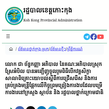
រដ្ឋបាលខេត្តកោះកុង
Koh Kong Provincial Administration
/
ព័ត៌មានថ្នាក់ក្រុង-ស្រុក
/
ព័ត៌មានថ្មីៗ
/
ព្រឹត្តិការណ៍
លោក ជា ច័ន្ទកញ្ញា អភិបាល នៃគណៈអភិបាលស្រុក
ស្រែអំបិល បានអញ្ជើញចូលរួមពិធីបើកវគ្គសិក្ខា
សាលាពិគ្រោះយោបល់ស្តីពីការជ្រើសរើស និងការ
គ្រប់គ្រងមន្ត្រីផ្អែកលើកិច្ចព្រមព្រៀងការងារដែលបម្រើ
ការងារនៅក្រសួង ស្ថាប័ន និង រដ្ឋបាលថ្នាក់ក្រោមជាតិ