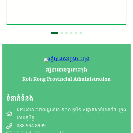
រដ្ឋបាលខេត្តកោះកុង
Koh Kong Provincial Administration
ទំនាក់ទំនង
អគារលេខ ៦៧៧ ផ្លូវលេខ ៩០០ ភូមិ១ សង្កាត់ស្មាច់មានជ័យ ក្រុង
ខេមរភូមិន្ទ
088 964 8999