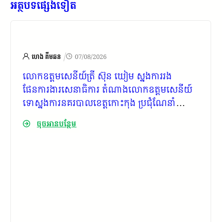
អត្ថបទផ្សេងទៀត
/
ហេង គីមឆន
07/08/2026
លោក​ឧត្ដមសេនីយ៍​ត្រី​ ស៊ុន​ ឃៀម​​ ស្នងការ​រង​
ផែនការ​ងារ​សេនាធិការ​ តំណាង​លោក​ឧត្ដមសេនីយ៍​
ទោស្នងការ​នគរបាល​ខេត្ត​កោះកុង​ ប្រជុំ​ណែនាំ​
ការងារ​ចាំបាច់​មួយ​ចំនួន​ ដល់​លោក​អធិការ​រង
ចុចអានបន្ថែម
នគរបាល​ទាំង​ ៧​ ក្រុង​ស្រុក​ និង​លោក​នាយ​ប៉ុស្តិ៍​
នគរបាល​រដ្ឋ​បាល​ទាំង​ ២៩​ឃុំ​សង្កាត់​ ពាក់ព័ន្ធ​នឹង​ការ​
អនុវត្តន៍​តួនាទី​ភារកិច្ច​របស់​នគរបាល​ប៉ុស្តិ៍​រដ្ឋ​បាល​