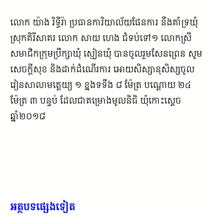
លោក យ៉ាង រិទ្ធីរ៉ា ប្រធានការិយាល័យផែនការ នឹងគាំទ្រឃុំ
ស្រុកគិរីសាគរ លោក សាយ ហេង ជំទប់ទៅ១ លោកស្រី
សមាជិកក្រុមប្រឹក្សាឃុំ ស្មៀនឃុំ បានចូលរួមសែនព្រេន សូម
សេចក្ដីសុខ និងដាក់ដំណើរការ អោយសិស្សានុសិស្សចូល
រៀនសាលាមត្តេយ្យ ១ ខ្នងទទឹង ៨ ម៉ែត្រ បណ្ដោយ ២៤
ម៉ែត្រ ៣ បន្ទប់ ដែលជាគម្រោងមូលនិធិ ឃុំកោះស្ដេច
ឆ្នាំ២០១៨
អត្ថបទផ្សេងទៀត