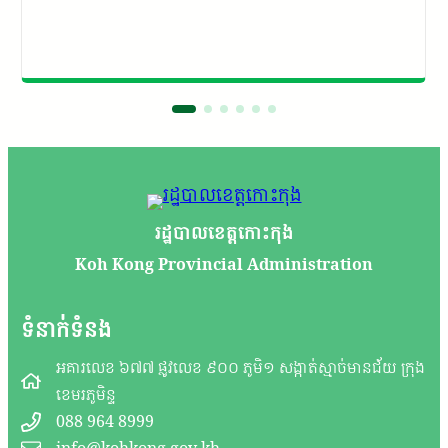
រដ្ឋបាលខេត្តកោះកុង
Koh Kong Provincial Administration
ទំនាក់ទំនង
អគារលេខ ៦៧៧ ផ្លូវលេខ ៩០០ ភូមិ១ សង្កាត់ស្មាច់មានជ័យ ក្រុង
ខេមរភូមិន្ទ
088 964 8999