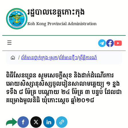
រដ្ឋបាលខេត្តកោះកុង
Koh Kong Provincial Administration
/
ព័ត៌មានថ្នាក់ក្រុង-ស្រុក
/
ព័ត៌មានថ្មីៗ
/
ព្រឹត្តិការណ៍
ពិធីសែនព្រេន សូមសេចក្ដីសុខ និងដាក់ដំណើរការ
អោយសិស្សានុសិស្សចូលរៀនសាលាមត្តេយ្យ ១ ខ្នង
ទទឹង ៨ ម៉ែត្រ បណ្ដោយ ២៤ ម៉ែត្រ ៣ បន្ទប់ ដែលជា
គម្រោងមូលនិធិ ឃុំកោះស្ដេច ឆ្នាំ២០១៨