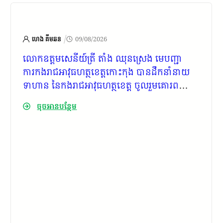
/
ហេង គីមឆន
09/08/2026
លោកឧត្តមសេនីយ៍ត្រី តាំង ឈុនស្រេង មេបញ្ជា
ការកងរាជអាវុធហត្ថខេត្តកោះកុង បានដឹកនាំនាយ
ទាហាន នៃកងរាជអាវុធហត្ថខេត្ត ចូលរួមគោរព
វិញ្ញាណក្ខន្ធសពឯកឧត្តម កាយ សំរួម ទីប្រឹក្សារាជ
ចុចអានបន្ថែម
រដ្ឋាភិបាល និងជាអនុប្រធានកិត្តិយសសាខាកាកបាទ
ក្រហមកម្ពុជាខេត្តកោះកុង នៅវត្តអម្ពរទិយារាម(ហៅ
វត្តព្រែកស្វាយ) ស្ថិតនៅភូមិព្រែកស្វាយ សង្កាត់ស្ទឹង
វែង ក្រុងខេមរភូមិន្ទ ខេត្តកោះកុង