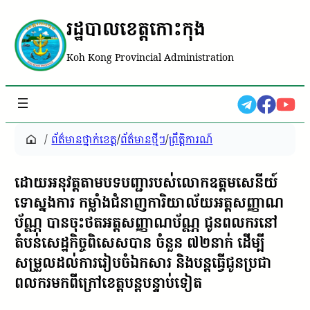
រដ្ឋបាលខេត្តកោះកុង
Koh Kong Provincial Administration
/
ព័ត៌មានថ្នាក់ខេត្ត
/
ព័ត៌មានថ្មីៗ
/
ព្រឹត្តិការណ៍
ដោយអនុវត្តតាមបទបញ្ជារបស់លោកឧត្តមសេនីយ៍
ទោស្នងការ​ កម្លាំងជំនាញការិយាល័យអត្តសញ្ញាណ
ប័ណ្ណ បានចុះថតអត្តសញ្ញាណប័ណ្ណ ជូនពលករនៅ
តំបន់សេដ្ឋកិច្ចពិសេសបាន ចំនួន ៧២នាក់ ដេីម្បី​
សម្រួល​ដល់​ការ​រៀបចំ​ឯកសារ​ និងបន្តធ្វើជូនប្រជា
ពលករមក​ពីក្រៅខេត្តបន្តបន្ទាប់ទៀត