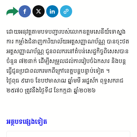
ដោយអនុវត្តតាមបទបញ្ជារបស់លោកឧត្តមសេនីយ៍ទោស្នង
ការ​ កម្លាំងជំនាញការិយាល័យអត្តសញ្ញាណប័ណ្ណ បានចុះថត
អត្តសញ្ញាណប័ណ្ណ ជូនពលករនៅតំបន់សេដ្ឋកិច្ចពិសេសបាន
ចំនួន ៧២នាក់ ដេីម្បី​សម្រួល​ដល់​ការ​រៀបចំ​ឯកសារ​ និងបន្ត
ធ្វើជូនប្រជាពលករមក​ពីក្រៅខេត្តបន្តបន្ទាប់ទៀត ។
ថ្ងៃពុធ ៩រោច ខែបឋមាសាឍ ឆ្នាំមមី អដ្ឋស័ក ពុទ្ធសករាជ
២៥៧០ ត្រូវនឹងថ្ងៃទី៨ ខែកក្កដា ឆ្នាំ២០២៦
អត្ថបទផ្សេងទៀត