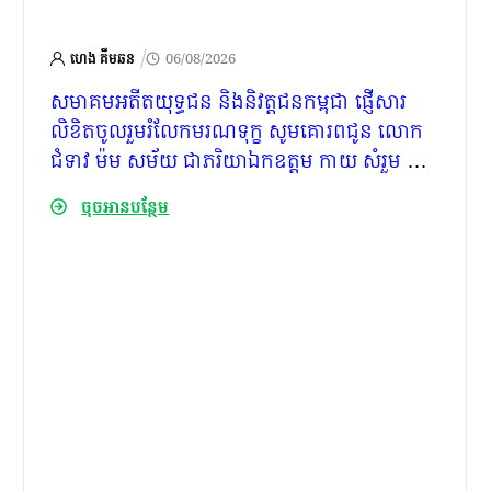
/
ហេង គីមឆន
06/08/2026
សមាគមអតីតយុទ្ធជន និងនិវត្តជនកម្ពុជា ផ្ញើសារ
លិខិតចូលរួមរំលែកមរណទុក្ខ សូមគោរពជូន លោក
ជំទាវ ម៉ម សម័យ ជាភរិយាឯកឧត្តម កាយ សំរួម ជាទី
ប្រឹក្សារាជរដ្ឋាភិបាលកម្ពុជា
ចុចអានបន្ថែម