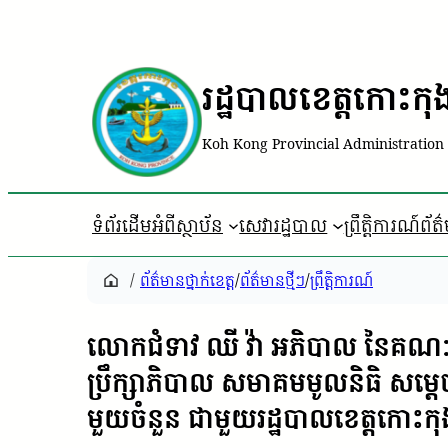
រដ្ឋបាលខេត្តកោះកុ
Koh Kong Provincial Administration
ទំព័រដើម
អំពីស្ថាប័ន
សេវារដ្ឋបាល
ព្រឹត្តិការណ៍ព័ត
/
ព័ត៌មានថ្នាក់ខេត្ត
/
ព័ត៌មានថ្មីៗ
/
ព្រឹត្តិការណ៍
លោកជំទាវ ឈី វ៉ា អភិបាល នៃគណៈអភ
ប្រឹក្សាភិបាល សមាគមមូលនិធិ សម្តេ
មួយចំនួន ជាមួយរដ្ឋបាលខេត្តកោះកុ