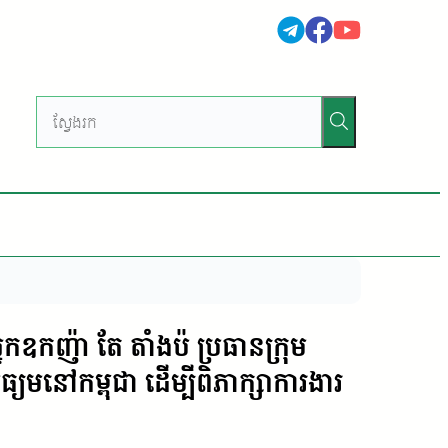
ឧកញ៉ា តែ តាំងប៉ ប្រធានក្រុម
យមនៅកម្ពុជា ដើម្បីពិភាក្សាការងារ