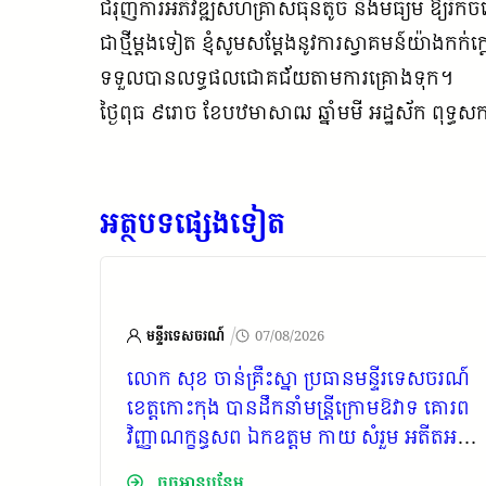
ជំរុញការអភិវឌ្ឍសហគ្រាសធុនតូច និងមធ្យម ឱ្យរី
ជាថ្មីម្តងទៀត ខ្ញុំសូមសម្តែងនូវការស្វាគមន៍យ៉ាងកក
ទទួលបានលទ្ធផលជោគជ័យតាមការគ្រោងទុក។
ថ្ងៃពុធ ៩រោច ខែបឋមាសាឍ ឆ្នាំមមី អដ្ឋស័ក ពុទ្ធសក
អត្ថបទផ្សេងទៀត
/
មន្ទីរទេសចរណ៍
07/08/2026
៉ប់
លោក សុខ ចាន់គ្រឹះស្នា ប្រធានមន្ទីរទេសចរណ៍
ជធានី
ខេត្តកោះកុង បានដឹកនាំមន្ត្រីក្រោមឱវាទ គោរព
ខន្ធសព
វិញ្ញាណក្ខន្ធសព ឯកឧត្តម កាយ សំរួម អតីតអនុ
សមាគម
ប្រធានសមាគមជាតិក្រុមប្រឹក្សារាជធានី-ខេត្ត
ចុចអានបន្ថែម