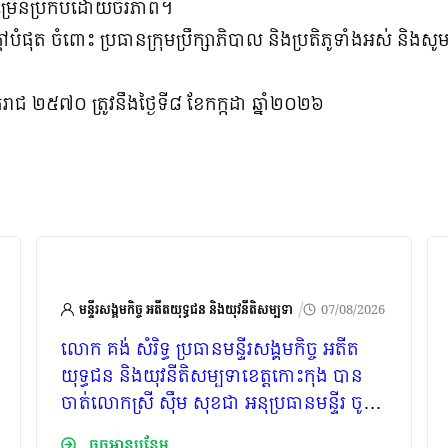
កចម្រើនប្រកបដោយចីរភាព។
់ក្តៅបំផុត ចំពោះ ប្រធានក្រុមប្រឹក្សាភិបាល និងប្រតិភូទាំងអស់ ន
រាជ ២៥៧០ ត្រូវនឹងថ្ងៃទី៨ ខែកក្កដា ឆ្នាំ២០២៦
/
មន្ទីរសង្គមកិច្ច អតីតយុទ្ធជន និងយុវនីតិសម្បទា
07/08/2026
លោក គង់ សំរិទ្ធ ប្រធានមន្ទីរសង្គមកិច្ច អតីត
យុទ្ធជន និងយុវនីតិសម្បទាខេត្តកោះកុង បាន
ចាត់លោកស្រី ស៊ឹម សុខជា អនុប្រធានមន្ទីរ ចូល
រួមកិច្ចប្រជុំសាមញ្ញលើកទី២៥ របស់ គ.ក.ស.ក.
ចុចអានបន្ថែម