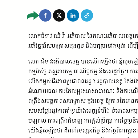
លោកជំទាវ ឈី វ៉ា អភិបាល នៃគណៈអភិបាលខេត្តកោះកុ
អភិវឌ្ឍន៍សហគ្រាសធុនតូច និងមធ្យមនៅកម្ពុជា ដើម្ប
លោកជំទាវអភិបាលខេត្ត បានលើកឡើងថា ខ្ញុំសូមឆ្
កម្មកែច្នៃ ភស្តុភារកម្ម ពាណិជ្ជកម្ម និងសេដ្ឋកិច្ច
លើកកម្ពស់ជីវភាពប្រជាពលរដ្ឋ។ រដ្ឋបាលខេត្ត តែង
អំណោយផល ការកែលម្អសេវាសាធារណៈ និងការលើកកម្
ពង្រឹងសមត្ថភាពសហគ្រាស ក្នុងខេត្ត ឱ្យកាន់តែមានភាពប
សូមសម្តែងនូវការគាំទ្រយ៉ាងពេញទំហឹង ចំពោះស
បណ្តាល ការពង្រឹងជំនាញ ការផ្តល់ប្រឹក្សា ការច្នៃប្រ
យើងខ្ញុំសង្ឃឹមថា ដំណើរទស្សនកិច្ច និងកិច្ចពិភាក្សាន