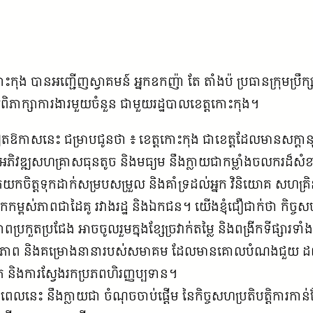
ង បានអញ្ជើញស្វាគមន៍ អ្នកឧកញ៉ា តែ តាំងប៉ ប្រធានក្រុមប្រឹក
ីពិភាក្សាការងារមួយចំនួន ជាមួយរដ្ឋបាលខេត្តកោះកុង។
លៀតឱកាសនេះ ជម្រាបជូនថា ៖ ខេត្តកោះកុង ជាខេត្តដែលមានសក្ត
។ ការអភិវឌ្ឍសហគ្រាសធុនតូច និងមធ្យម នឹងក្លាយជាកម្លាំងចលករដ៏សំខា
តែយកចិត្តទុកដាក់សម្របសម្រួល និងគាំទ្រដល់អ្នក វិនិយោគ សហ
ពស់ភាពជាដៃគូ រវាងរដ្ឋ និងឯកជន។ យើងខ្ញុំជឿជាក់ថា កិច្
្រកួតប្រជែង អាចចូលរួមក្នុងខ្សែច្រវាក់តម្លៃ និងពង្រីកទីផ្សារទាំ
កម្មភាព និងគម្រោងនានារបស់សមាគម ដែលមានគោលបំណងជួយ ដល
ឌិត និងការស្វែងរកប្រភពហិរញ្ញប្បទាន។
ាពេលនេះ នឹងក្លាយជា ចំណុចចាប់ផ្តើម នៃកិច្ចសហប្រតិបត្តិការកាន់តែ