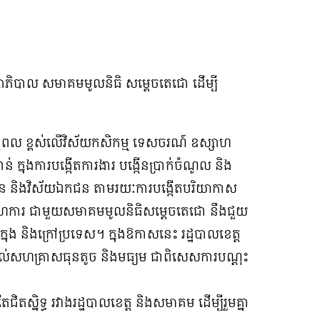
្សាភិបាល សមាគមមូលនិធិ សម្តេចតេជោ ដើម្បី
ានុពល ខ្ពស់លើវិស័យកសិកម្ម ទេសចរណ៍ ឧស្សាហ
ន់ ក្នុងការបង្កើតការងារ បង្កើនប្រាក់ចំណូល និង
គ្រិន និងវិស័យឯកជន តាមរយៈការបង្កើតបរិយាកាស
ចសហការ ជាមួយសមាគមមូលនិធិសម្តេចតេជោ នឹងជួយ
ងក្នុង និងក្រៅប្រទេស។ ក្នុងឱកាសនេះ រដ្ឋបាលខេត្ត
់សហគ្រាសធុនតូច និងមធ្យម ជាពិសេសការបណ្តុះ
ជិតស្និទ្ធ រវាងរដ្ឋបាលខេត្ត និងសមាគម ដើម្បីរួមគ្នា