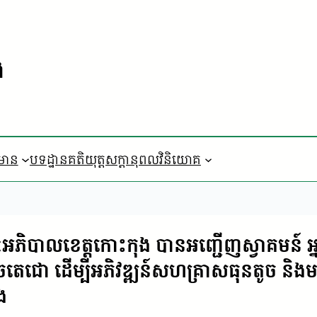
ង
៌មាន
បទដ្ឋានគតិយុត្ត
​សក្តានុពលវិនិយោគ
ិបាលខេត្តកោះកុង បានអញ្ជើញស្វាគមន៍ អ្នក
ចតេជោ ដើម្បីអភិវឌ្ឍន៍សហគ្រាសធុនតូច និងមធ្
ង