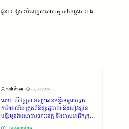
ិងសូមជូនពរ ឱ្យការបំពេញបេសកកម្ម នៅខេត្តកោះកុង
/
ហេង គីមឆន
07/08/2026
ហេង គ
លោក លី វឌ្ឍនា អនុប្រធានមន្ទីរទទួលបន្ទុក
ឯកឧត្ដ
ការិយាល័យ ត្រួតពិនិត្យរដ្ឋបាល និងបៀវត្សនៃ
កោះកុង
មន្ទីរមុខងារសាធារណៈខេត្ត និងជាសមាជិកក្រុម
លោក ច
ការងាររាជរដ្ឋាភិបាលចុះមូលដ្ឋានស្រុកគិរីសាគរ
ក្រឡាប
ចុចអានបន្ថែម
ចុច