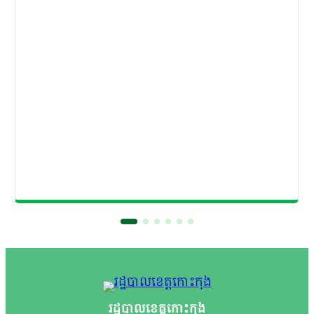
រដ្ឋបាលខេត្តកោះកុង