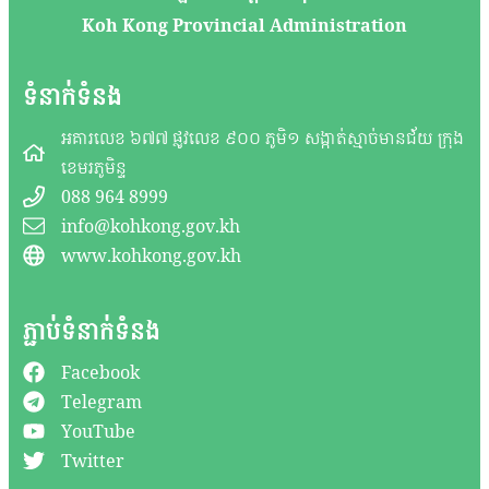
Koh Kong Provincial Administration
ទំនាក់ទំនង
អគារលេខ ៦៧៧ ផ្លូវលេខ ៩០០ ភូមិ១ សង្កាត់ស្មាច់មានជ័យ ក្រុង
ខេមរភូមិន្ទ
088 964 8999
info@kohkong.gov.kh
www.kohkong.gov.kh
ភ្ជាប់ទំនាក់ទំនង
Facebook
Telegram
YouTube
Twitter