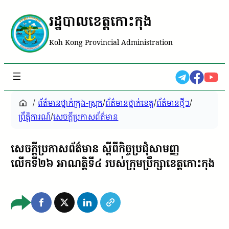
រដ្ឋបាលខេត្តកោះកុង
Koh Kong Provincial Administration
/
ព័ត៌មានថ្នាក់ក្រុង-ស្រុក
/
ព័ត៌មានថ្នាក់ខេត្ត
/
ព័ត៌មានថ្មីៗ
/
ព្រឹត្តិការណ៍
/
សេចក្តីប្រកាសព័ត៌មាន
សេចក្ដីប្រកាសព័ត៌មាន ស្ដីពីកិច្ចប្រជុំសាមញ្ញ
លើកទី២៦ អាណត្តិទី៤ របស់ក្រុមប្រឹក្សាខេត្តកោះកុង