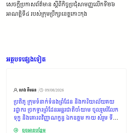
សេចក្ដីប្រកាសព័ត៌មាន ស្ដីពីកិច្ចប្រជុំសាមញ្ញលើកទី២៦
អាណត្តិទី៤ របស់ក្រុមប្រឹក្សាខេត្តកោះកុង
អត្ថបទផ្សេងទៀត
/
ហេង គីមឆន
09/08/2026
ប្រតិភូ ក្រុមទំនាក់ទំនងព្រំដែន និងការិយាល័យគយ
រដ្ឋាករ ច្រកទ្វារព្រំដែនអន្តរជាតិចាំយាម ចូលរួមរំលែក
ទុក្ខ និងគោរពវិញ្ញាណក្ខន្ធ ឯកឧត្តម កាយ សំរួម ទី
ប្រឹក្សារាជរដ្ឋាភិបាលកម្ពុជា
ចុចអានបន្ថែម