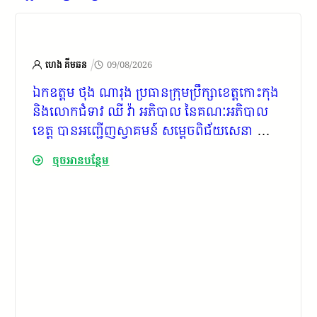
/
ហេង គីមឆន
09/08/2026
ឯកឧត្តម ថុង ណារុង ប្រធានក្រុមប្រឹក្សាខេត្តកោះកុង
និងលោកជំទាវ ឈី វ៉ា អភិបាល នៃគណៈអភិបាល
ខេត្ត បានអញ្ជើញស្វាគមន៍ សម្តេចពិជ័យសេនា ទៀ
បាញ់ ឧត្តមប្រឹក្សាផ្ទាល់ព្រះមហាក្សត្រ ក្នុងដំណើរចុះ
ចុចអានបន្ថែម
ពិនិត្យទីតាំងមួយចំនួន ក្នុងភូមិសាស្រ្តស្រុកកោះកុង