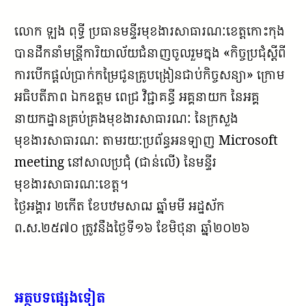
លោក ឡុង ពុទ្ធី ប្រធានមន្ទីរមុខងារសាធារណៈខេត្តកោះកុង
បានដឹកនាំមន្រ្តីការិយាល័យជំនាញចូលរួមក្នុង «កិច្ចប្រជុំស្តីពី
ការបើកផ្តល់ប្រាក់កម្រៃជូនគ្រូបង្រៀនជាប់កិច្ចសន្យា» ក្រោម
អធិបតីភាព ឯកឧត្ដម ពេជ្រ វិជ្ជាគន្ធី អគ្គនាយក នៃអគ្គ
នាយកដ្ឋានគ្រប់គ្រងមុខងារសាធារណៈ នៃក្រសួង
មុខងារសាធារណៈ តាមរយៈប្រព័ន្ធអនឡាញ Microsoft
meeting នៅសាលប្រជុំ (ជាន់លើ) នៃមន្ទីរ
មុខងារសាធារណៈខេត្ត។
ថ្ងៃអង្គារ ២កើត ខែបឋមសាឍ ឆ្នាំមមី អដ្ឋស័ក
ព.ស.២៥៧០ ត្រូវនឹងថ្ងៃទី១៦ ខែមិថុនា ឆ្នាំ២០២៦
អត្ថបទផ្សេងទៀត