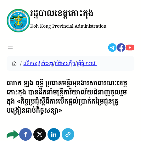
រដ្ឋបាលខេត្តកោះកុង
Koh Kong Provincial Administration
/
ព័ត៌មានថ្នាក់ខេត្ត
/
ព័ត៌មានថ្មីៗ
/
ព្រឹត្តិការណ៍
លោក ឡុង ពុទ្ធី ប្រធានមន្ទីរមុខងារសាធារណៈខេត្ត
កោះកុង បានដឹកនាំមន្រ្តីការិយាល័យជំនាញចូលរួម
ក្នុង «កិច្ចប្រជុំស្តីពីការបើកផ្តល់ប្រាក់កម្រៃជូនគ្រូ
បង្រៀនជាប់កិច្ចសន្យា»