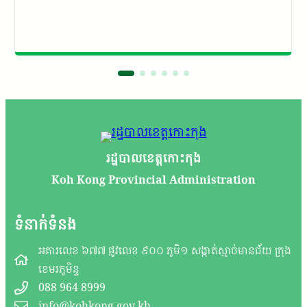
រដ្ឋបាលខេត្តកោះកុង
Koh Kong Provincial Administration
ទំនាក់ទំនង
អគារលេខ ៦៧៧ ផ្លូវលេខ ៩០០ ភូមិ១ សង្កាត់ស្មាច់មានជ័យ ក្រុង
ខេមរភូមិន្ទ
088 964 8999
info@kohkong.gov.kh