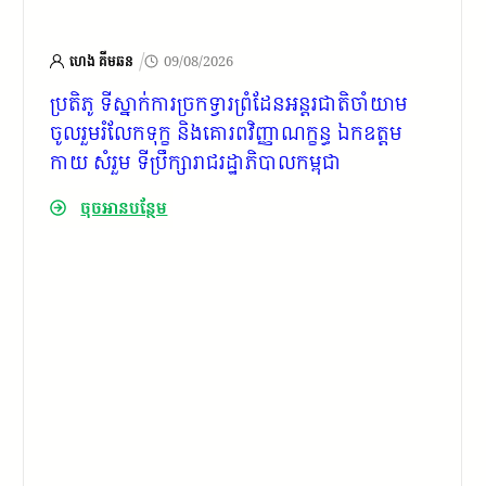
/
ហេង គីមឆន
09/08/2026
ប្រតិភូ ទីស្នាក់ការច្រកទ្វារព្រំដែនអន្តរជាតិចាំយាម
ចូលរួមរំលែកទុក្ខ និងគោរពវិញ្ញាណក្ខន្ធ ឯកឧត្តម
កាយ សំរួម ទីប្រឹក្សារាជរដ្ឋាភិបាលកម្ពុជា
ចុចអានបន្ថែម