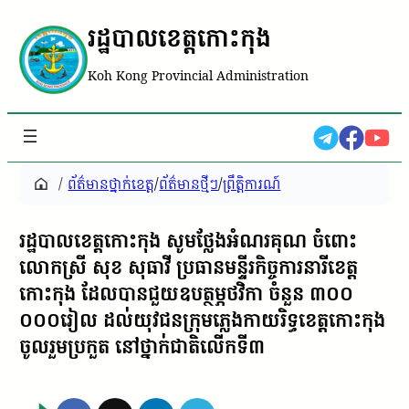
រដ្ឋបាលខេត្តកោះកុង
Koh Kong Provincial Administration
/
ព័ត៌មានថ្នាក់ខេត្ត
/
ព័ត៌មានថ្មីៗ
/
ព្រឹត្តិការណ៍
រដ្ឋបាលខេត្តកោះកុង សូមថ្លែងអំណរគុណ ចំពោះ
លោកស្រី សុខ សុធាវី ប្រធានមន្ទីរកិច្ចការនារីខេត្ត
កោះកុង ដែលបានជួយឧបត្ថម្ភថវិកា ចំនួន ៣០០
០០០រៀល ដល់យុវជនក្រុមភ្លេងកាយរិទ្ធខេត្តកោះកុង
ចូលរួមប្រកួត នៅថ្នាក់ជាតិលើកទី៣