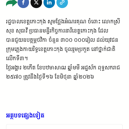
រដ្ឋបាលខេត្តកោះកុង សូមថ្លែងអំណរគុណ ចំពោះ លោកស្រី
សុខ សុធាវី ប្រធានមន្ទីរកិច្ចការនារីខេត្តកោះកុង ដែល
បានជួយឧបត្ថម្ភថវិកា ចំនួន ៣០០ ០០០រៀល ដល់យុវជន
ក្រុមភ្លេងកាយរិទ្ធខេត្តកោះកុង ចូលរួមប្រកួត នៅថ្នាក់ជាតិ
លើកទី៣។
ថ្ងៃអង្គារ ២កើត ខែបឋមាសាឍ ឆ្នាំមមី អដ្ឋស័ក ពុទ្ធសករាជ
២៥៧០ ត្រូវនឹងថ្ងៃទី១៦ ខែមិថុនា ឆ្នាំ២០២៦
អត្ថបទផ្សេងទៀត