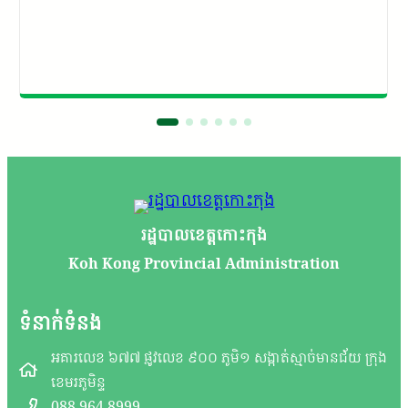
រដ្ឋបាលខេត្តកោះកុង
Koh Kong Provincial Administration
ទំនាក់ទំនង
អគារលេខ ៦៧៧ ផ្លូវលេខ ៩០០ ភូមិ១ សង្កាត់ស្មាច់មានជ័យ ក្រុង
ខេមរភូមិន្ទ
088 964 8999