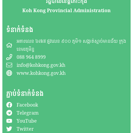
រដ្ឋបាលខេត្តកោះកុង
Koh Kong Provincial Administration
ទំនាក់ទំនង
អគារលេខ ៦៧៧ ផ្លូវលេខ ៩០០ ភូមិ១ សង្កាត់ស្មាច់មានជ័យ ក្រុង
ខេមរភូមិន្ទ
088 964 8999
info@kohkong.gov.kh
www.kohkong.gov.kh
ភ្ជាប់ទំនាក់ទំនង
Facebook
Telegram
YouTube
Twitter