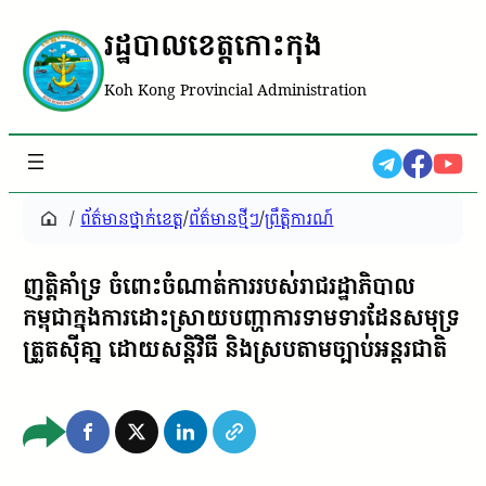
រដ្ឋបាលខេត្តកោះកុង
Koh Kong Provincial Administration
/
ព័ត៌មានថ្នាក់ខេត្ត
/
ព័ត៌មានថ្មីៗ
/
ព្រឹត្តិការណ៍
ញត្តិគាំទ្រ ចំពោះចំណាត់ការរបស់រាជរដ្ឋាភិបាល
កម្ពុជាក្នុងការដោះស្រាយបញ្ហាការទាមទារដែនសមុទ្រ
ត្រួតស៊ីគា្ន ដោយសន្តិវិធី និងស្របតាមច្បាប់អន្តរជាតិ