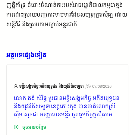
ញត្តិគាំទ្រ ចំពោះចំណាត់ការរបស់រាជរដ្ឋាភិបាលកម្ពុជាក្នុង
ការដោះស្រាយបញ្ហាការទាមទារដែនសមុទ្រត្រួតស៊ីគា្ន ដោយ
សន្តិវិធី និងស្របតាមច្បាប់អន្តរជាតិ
អត្ថបទផ្សេងទៀត
/
មន្ទីរសង្គមកិច្ច អតីតយុទ្ធជន និងយុវនីតិសម្បទា
07/08/2026
លោក គង់ សំរិទ្ធ ប្រធានមន្ទីរសង្គមកិច្ច អតីតយុទ្ធជន
និងយុវនីតិសម្បទាខេត្តកោះកុង បានចាត់លោកស្រី
ស៊ឹម សុខជា អនុប្រធានមន្ទីរ ចូលរួមកិច្ចប្រជុំសាមញ្ញ
លើកទី២៥ របស់ គ.ក.ស.ក. ខេត្ត ឆ្នាំ២០២៦
ចុចអានបន្ថែម