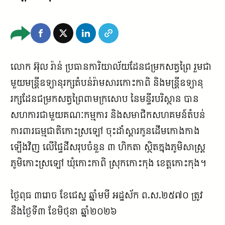
លោក អ៊ុល រ៉ាន់ ប្រធានការិយាល័យដែនជម្រកសត្វព្រៃ រួមជា
មួយមន្ត្រីឧទ្យានុរក្សតំបន់រ៉ាមសារកោះកាពិ និងមន្ត្រីឧទ្យានុ
រក្សដែនជម្រកសត្វព្រៃពាមក្រសោប នៃមន្ទីរបរិស្ថាន បាន
សហការជាមួយគណៈកម្មការ និងសមាជិកសហគមន៍តំបន់
ការពារធម្មជាតិកោះស្រឡៅ ចុះដាំស្តារកូនដើមកោងកាង
ឡើងវិញ លើផ្ទៃដីសរុបចំនួន ៣ ហិកតា ស្ថិតក្នុងភូមិសាស្ត្រ
ភូមិកោះស្រឡៅ ឃុំកោះកាពិ ស្រុកកោះកុង ខេត្តកោះកុង។
ថ្ងៃពុធ ៣រោច ខែជេស្ឋ ឆ្នាំមមី អដ្ឋស័ក ព.ស.២៥៧០ ត្រូវ
នឹងថ្ងៃទី៣ ខែមិថុនា ឆ្នាំ២០២៦