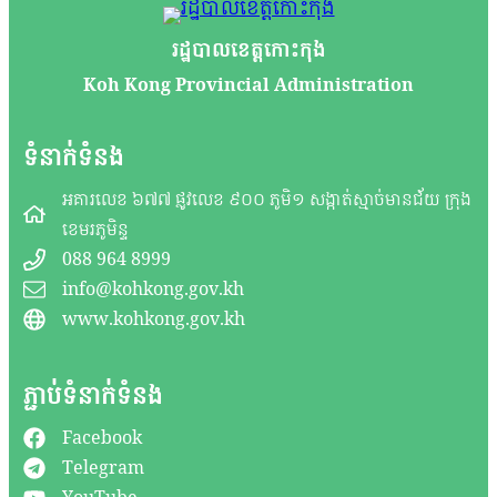
រដ្ឋបាលខេត្តកោះកុង
Koh Kong Provincial Administration
ទំនាក់ទំនង
អគារលេខ ៦៧៧ ផ្លូវលេខ ៩០០ ភូមិ១ សង្កាត់ស្មាច់មានជ័យ ក្រុង
ខេមរភូមិន្ទ
088 964 8999
info@kohkong.gov.kh
www.kohkong.gov.kh
ភ្ជាប់ទំនាក់ទំនង
Facebook
Telegram