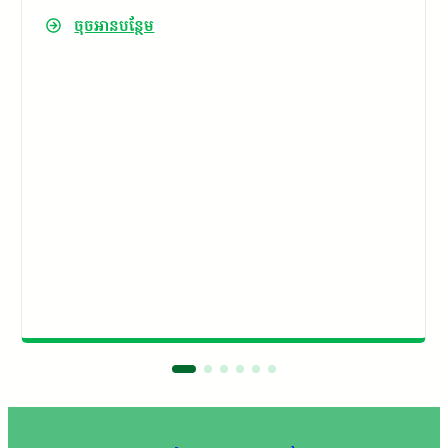
ក្រុមប្រឹក្សាប្រឡងប្រណាំងអនុវត្តគោលនយោបាយ
ចុចអានបន្ថែម
ភូមិ ឃុំ សង្កាត់ មានសុវត្ថិភាពរបស់​ គណៈ​បញ្ជាការ​
ឯកភាពរដ្ឋបាលខេត្តកោះកុង