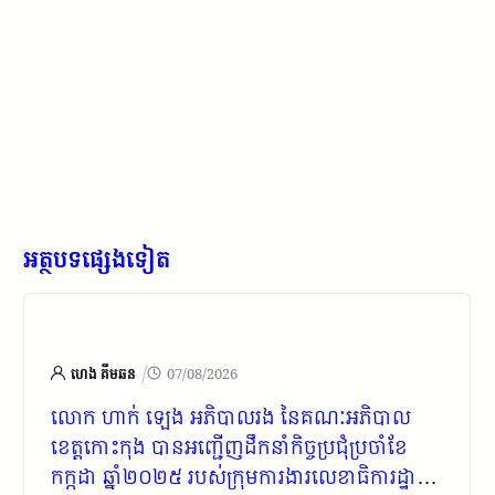
អត្ថបទផ្សេងទៀត
/
ហេង គីមឆន
07/08/2026
លោក ហាក់ ឡេង អភិបាលរង នៃគណៈអភិបាល
ខេត្តកោះកុង បានអញ្ជើញដឹកនាំកិច្ចប្រជុំប្រចាំខែ​
កក្កដា ឆ្នាំ២០២៥ របស់ក្រុមការងារលេខាធិការដ្ឋាន