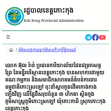
រដ្ឋបាលខេត្តកោះកុង
Koh Kong Provincial Administration
/
ព័ត៌មានថ្នាក់ខេត្ត
/
ព័ត៌មានថ្មីៗ
/
ព្រឹត្តិការណ៍
លោក អ៊ុល រ៉ាន់ ប្រធានការិយាល័យដែនជម្រកសត្វ
ព្រៃ នៃមន្ទីរបរិស្ថានខេត្តកោះកុង បានសហការជាមួយ
គណៈកម្មការ និងសមាជិកសហគមន៍តំបន់ការពារ
ធម្មជាតិកោះស្រឡៅ ចុះដាំស្តារកូនដើមកោងកាង
ឡើងវិញ លើផ្ទៃដីសរុបចំនួន ៣ ហិកតា ស្ថិតក្នុង
ភូមិសាស្ត្រភូមិកោះស្រឡៅ ឃុំកោះកាពិ ស្រុកកោះកុង
ខេត្តកោះកុង