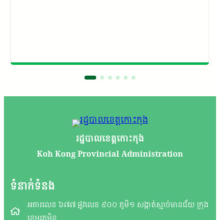
រដ្ឋបាលខេត្តកោះកុង
Koh Kong Provincial Administration
ទំនាក់ទំនង
អគារលេខ ៦៧៧ ផ្លូវលេខ ៩០០ ភូមិ១ សង្កាត់ស្មាច់មានជ័យ ក្រុង
ខេមរភូមិន្ទ