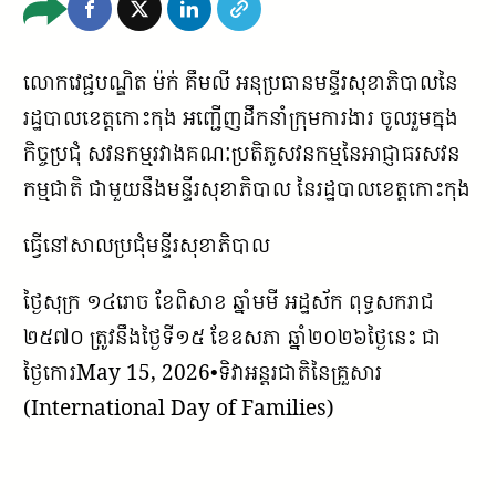
លោកវេជ្ជបណ្ឌិត​ ម៉ក់​ គឹមលី​ អនុប្រធានមន្ទីរសុខាភិបាលនៃ
រដ្ឋបាលខេត្តកោះកុង អញ្ជេីញដឹកនាំក្រុមការងារ​ ចូលរួម​ក្នុង
កិច្ចប្រជុំ សវនកម្មរវាងគណៈប្រតិភូសវនកម្មនៃអាជ្ញាធរសវន
កម្មជាតិ​ ជាមួយនឹងមន្ទីរសុខាភិបាល នៃរដ្ឋបាលខេត្តកោះកុង​
ធ្វើនៅសាលប្រជុំមន្ទីរសុខាភិបាល​
ថ្ងៃសុក្រ ១៤រោច ខែពិសាខ ឆ្នាំមមី អដ្ឋស័ក ពុទ្ធសករាជ
២៥៧០ ត្រូវនឹងថ្ងៃទី១៥ ខែឧសភា ឆ្នាំ២០២៦ថ្ងៃនេះ ជា
ថ្ងៃកោរMay 15, 2026•ទិវា​អន្តរ​ជាតិ​នៃ​គ្រួសារ
(International Day of Families)