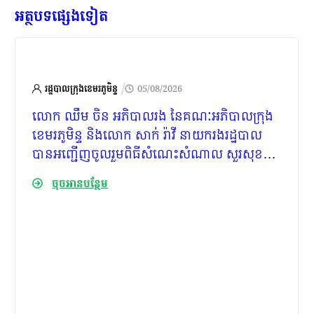
អត្ថបទផ្សេងទៀត
/
រដ្ឋបាលក្រុងខេមរភូមិន្ទ
05/08/2026
លោក ឈឹម ចិន អភិបាលរង នៃគណៈអភិបាលក្រុង
ខេមរភូមិន្ទ និងលោក សាក់ រ៉ាវី នាយករងរដ្ឋបាល
បានអញ្ជើញចូលរួមពិធីសំណេះសំណាល សួរសុខទុក្ខ
និងផ្សព្វផ្សាយព័ត៌មានស្តីពីការវាស់វែងដីធ្លីមាន
ចុចអានបន្ថែម
លក្ខណៈជាប្រព័ន្ធ លើកទី២