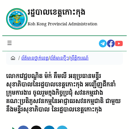
រដ្ឋបាលខេត្តកោះកុង
Koh Kong Provincial Administration
/
ព័ត៌មានថ្នាក់ខេត្ត
/
ព័ត៌មានថ្មីៗ
/
ព្រឹត្តិការណ៍
លោកវេជ្ជបណ្ឌិត​ ម៉ក់​ គឹមលី​ អនុប្រធានមន្ទីរ
សុខាភិបាលនៃរដ្ឋបាលខេត្តកោះកុង អញ្ជេីញដឹកនាំ
ក្រុមការងារ​ ចូលរួម​ក្នុងកិច្ចប្រជុំ សវនកម្មរវាង
គណៈប្រតិភូសវនកម្មនៃអាជ្ញាធរសវនកម្មជាតិ​ ជាមួយ
នឹងមន្ទីរសុខាភិបាល នៃរដ្ឋបាលខេត្តកោះកុង​