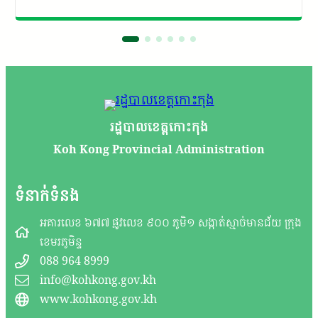
រដ្ឋបាលខេត្តកោះកុង
Koh Kong Provincial Administration
ទំនាក់ទំនង
អគារលេខ ៦៧៧ ផ្លូវលេខ ៩០០ ភូមិ១ សង្កាត់ស្មាច់មានជ័យ ក្រុង
ខេមរភូមិន្ទ
088 964 8999
info@kohkong.gov.kh
www.kohkong.gov.kh