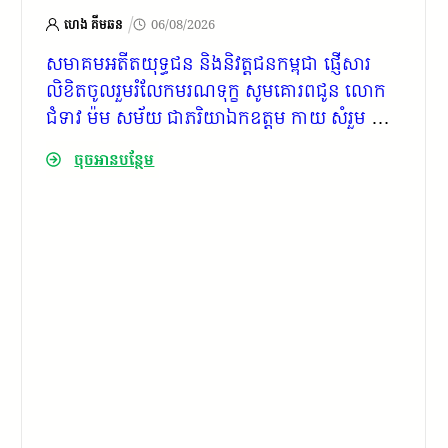
/
ហេង គីមឆន
06/08/2026
សមាគមអតីតយុទ្ធជន និងនិវត្តជនកម្ពុជា ផ្ញើសារ
លិខិតចូលរួមរំលែកមរណទុក្ខ សូមគោរពជូន លោក
ជំទាវ ម៉ម សម័យ ជាភរិយាឯកឧត្តម កាយ សំរួម ជាទី
ប្រឹក្សារាជរដ្ឋាភិបាលកម្ពុជា
ចុចអានបន្ថែម