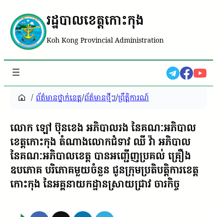
រដ្ឋបាលខេត្តកោះកុង
Koh Kong Provincial Administration
/
ព័ត៌មានថ្នាក់ខេត្ត
/
ព័ត៌មានថ្មីៗ
/
ព្រឹត្តិការណ៍
លោក ឡៅ ប៊ុនខេង អភិបាលរង នៃគណៈអភិបាល
ខេត្តកោះកុង តំណាងលោកជំទាវ ឈី វ៉ា អភិបាល
នៃគណៈអភិបាលខេត្ត បានអញ្ជើញប្រគល់ គ្រឿង
ឧបភោគ បរិភោគមួយចំនួន ជូនក្រុមប្រតិបត្តិការខេត្ត
កោះកុង នៃអគ្គនាយកដ្ឋានស្រាយជ្រាវ ចារកិច្ច