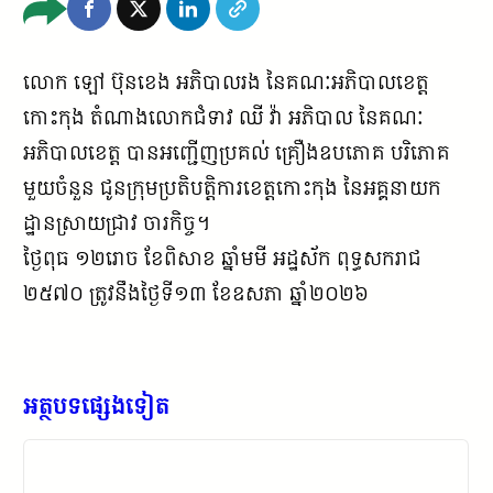
លោក ឡៅ ប៊ុនខេង អភិបាលរង នៃគណៈអភិបាលខេត្ត
កោះកុង តំណាងលោកជំទាវ ឈី វ៉ា អភិបាល នៃគណៈ
អភិបាលខេត្ត បានអញ្ជើញប្រគល់ គ្រឿងឧបភោគ បរិភោគ
មួយចំនួន ជូនក្រុមប្រតិបត្តិការខេត្តកោះកុង នៃអគ្គនាយក
ដ្ឋានស្រាយជ្រាវ ចារកិច្ច។
ថ្ងៃពុធ ១២រោច ខែពិសាខ ឆ្នាំមមី អដ្ឋស័ក ពុទ្ធសករាជ
២៥៧០ ត្រូវនឹងថ្ងៃទី១៣ ខែឧសភា ឆ្នាំ២០២៦
អត្ថបទផ្សេងទៀត