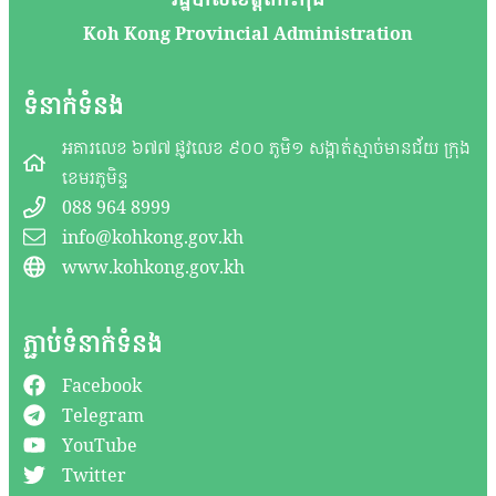
Koh Kong Provincial Administration
ទំនាក់ទំនង
អគារលេខ ៦៧៧ ផ្លូវលេខ ៩០០ ភូមិ១ សង្កាត់ស្មាច់មានជ័យ ក្រុង
ខេមរភូមិន្ទ
088 964 8999
info@kohkong.gov.kh
www.kohkong.gov.kh
ភ្ជាប់ទំនាក់ទំនង
Facebook
Telegram
YouTube
Twitter