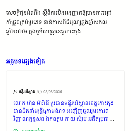
សេចក្តីជូនដំណឹង ស្តីពីការមិនអនុញ្ញាតឱ្យមានការរអុជ
កាំជ្រួចគ្រប់ប្រភេទ នាឱកាសពិធីបុណ្យឆ្លងឆ្នាំសកល
ឆ្នាំ២០២៦ ក្នុងភូមិសាស្ត្រខេត្តកោះកុង
អត្ថបទផ្សេងទៀត
/
មន្ទីរបរិស្ថាន
08/08/2026
លោក ហ៊ុន ម៉ារ៉ាឌី ប្រធានមន្ទីរបរិស្ថានខេត្តកោះកុង
បានដឹកនាំមន្ត្រីក្រោមឱវាទ អញ្ជើញចូលរួមគោរព
វិញ្ញាណក្ខន្ធសព ឯកឧត្តម កាយ សំរួម អតីតប្រធាន
ក្រុមប្រឹក្សាខេត្តកោះកុង ដែលប្រព្រឹត្តទៅនៅវត្តព្រែក