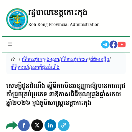
រដ្ឋបាលខេត្តកោះកុង
Koh Kong Provincial Administration
/
ព័ត៌មានថ្នាក់ក្រុង-ស្រុក
/
ព័ត៌មានថ្នាក់ខេត្ត
/
ព័ត៌មានថ្មីៗ
/
ព្រឹត្តិការណ៍
/
សេចក្តីជូនដំណឹង
សេចក្តីជូនដំណឹង ស្តីពីការមិនអនុញ្ញាតឱ្យមានការរអុជ
កាំជ្រួចគ្រប់ប្រភេទ នាឱកាសពិធីបុណ្យឆ្លងឆ្នាំសកល
ឆ្នាំ២០២៦ ក្នុងភូមិសាស្ត្រខេត្តកោះកុង