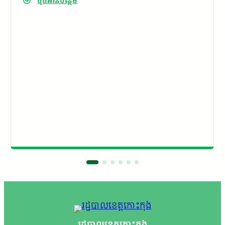
ចុចអានបន្ថែម
ស្វាយ។
រដ្ឋបាលខេត្តកោះកុង