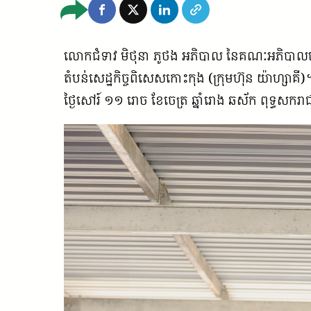
លោកជំទាវ មិថុនា ភូថង អភិបាល នៃគណៈអភិបាលខេត
តំបន់សេដ្ឋកិច្ចពិសេសកោះកុង (ក្រុមហ៊ុន យ៉ាហ្សាគី)
ថ្ងៃសៅរ៍ ១១ រោច ខែចេត្រ ឆ្នាំរោង ឆស័ក ពុទ្ធស