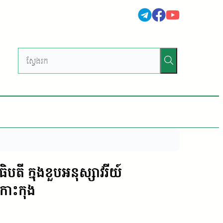
 ក្នុងខួបអនុស្សាវរីយ៍
កោះកុង