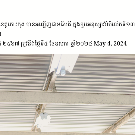
្តកោះកុង បានអញ្ជើញជាអធិបតី ក្នុងខួបអនុស្សាវរីយ៍លើកទី១៣
។
ករាជ ២៥៦៧ ត្រូវនឹងថ្ងៃទី៤ ខែឧសភា ឆ្នាំ២០២៤ May 4, 2024