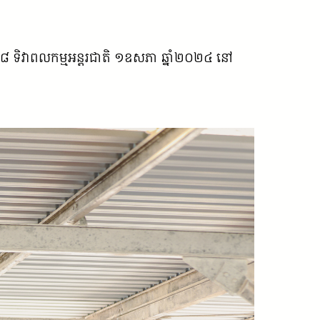
៨ ទិវាពលកម្មអន្តរជាតិ ១ឧសភា ឆ្នាំ២០២៤ នៅ