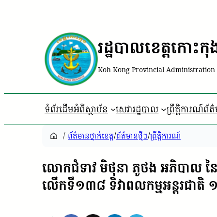
រដ្ឋបាលខេត្តកោះកុ
Koh Kong Provincial Administration
ទំព័រដើម
អំពីស្ថាប័ន
សេវារដ្ឋបាល
ព្រឹត្តិការណ៍ព័ត
/
ព័ត៌មានថ្នាក់ខេត្ត
/
ព័ត៌មានថ្មីៗ
/
ព្រឹត្តិការណ៍
លោកជំទាវ មិថុនា ភូថង អភិបាល នៃ
លើកទី១៣៨ ទិវាពលកម្មអន្តរជាតិ 