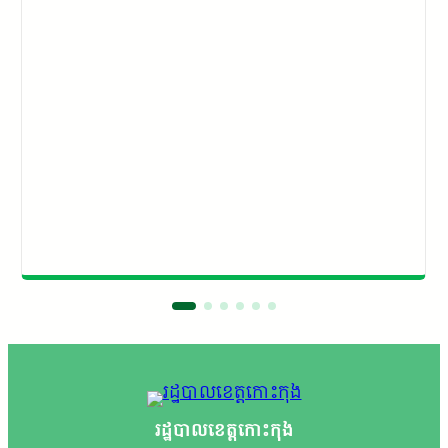
នព្រះសង្ឃគង់នៅវត្តជលធីគិរីវ័ន​ ហៅវត្តអន់ឆ្អេីត​
រដ្ឋបាលខេត្តកោះកុង