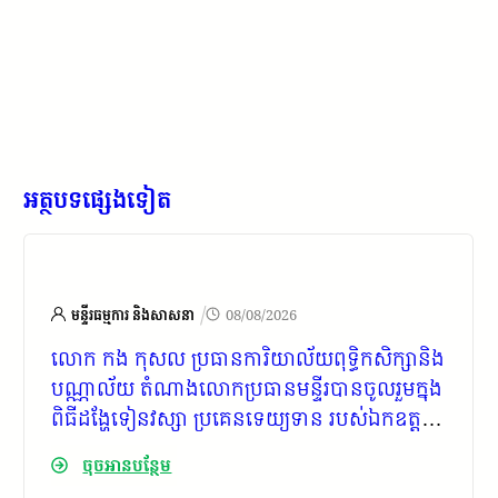
អត្ថបទផ្សេងទៀត
/
មន្ទីរធម្មការ និងសាសនា
08/08/2026
លោក​ កង​ កុសល​ ប្រធានការិយាល័យពុទ្ធិកសិក្សានិង
បណ្ណាល័យ​ តំណាងលោកប្រធានមន្ទីរបានចូលរួមក្នុង
ពិធីដង្ហែទៀនវស្សា​ ប្រគេនទេយ្យទាន​ របស់ឯកឧត្តម​
វេជ្ជបណ្ឌិត​ ទៅ​ មឹង​ ប្រធានមន្ទីរសុខាភិបាលនៃ
ចុចអានបន្ថែម
រដ្ឋបាលខេត្ត​ ព្រមទាំងមន្ត្រីក្រោមឱវាទ​ សម្រា​ប់ប្រគេ​