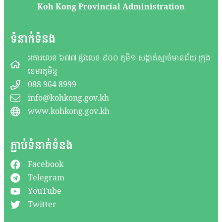
Koh Kong Provincial Administration
ទំនាក់ទំនង
អគារលេខ ៦៧៧ ផ្លូវលេខ ៩០០ ភូមិ១ សង្កាត់ស្មាច់មានជ័យ ក្រុង
ខេមរភូមិន្ទ
088 964 8999
info@kohkong.gov.kh
www.kohkong.gov.kh
ភ្ជាប់ទំនាក់ទំនង
Facebook
Telegram
YouTube
Twitter