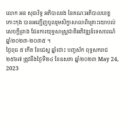
លោក អន សុធារិទ្ធ អភិបាលរង នៃគណៈអភិបាលខេត្ត
កោះកុង បានអញ្ជើញចូលរួមសិក្ខាសាលាពិគ្រោះយោបល់
សេចក្តីព្រាង ផែនការយុទ្ធសាស្ត្រជាតិអភិវឌ្ឍន៍ទេសចរណ៍
ឆ្នាំ២០២៣-២០៣៥ ។
ថ្ងៃពុធ ៥ កើត ខែជេស្ឋ ឆ្នាំថោះ បញ្ចស័ក ពុទ្ធសករាជ
២៥៦៧ ត្រូវនឹងថ្ងៃទី២៤ ខែឧសភា ឆ្នាំ២០២៣ May 24,
2023