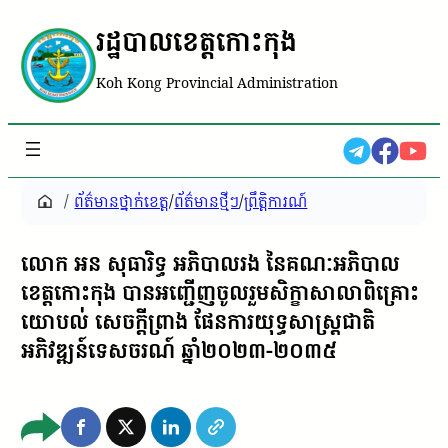
រដ្ឋបាលខេត្តកោះកុង
Koh Kong Provincial Administration
/
ព័ត៌មានថ្នាក់ខេត្ត
/
ព័ត៌មានថ្មីៗ
/
ព្រឹត្តិការណ៍
លោក អន សុធារិទ្ធ អភិបាលរង នៃគណៈអភិបាល
ខេត្តកោះកុង បានអញ្ជើញចូលរួមសិក្ខាសាលាពិគ្រោះ
យោបល់ សេចក្តីព្រាង ផែនការយុទ្ធសាស្ត្រជាតិ
អភិវឌ្ឍន៍ទេសចរណ៍ ឆ្នាំ២០២៣-២០៣៥