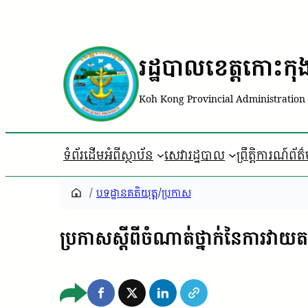
រដ្ឋបាលខេត្តកោះកុ
Koh Kong Provincial Administration
ទំព័រដើម
អំពីស្ថាប័ន
សេវារដ្ឋបាល
ព្រឹត្តិការណ៍ព័ត
/
បទដ្ឋាន​គតិយុត្ត
/
ប្រកាស
ប្រកាសស្តីពីចំណាត់ថ្នាក់នៃការវាយត