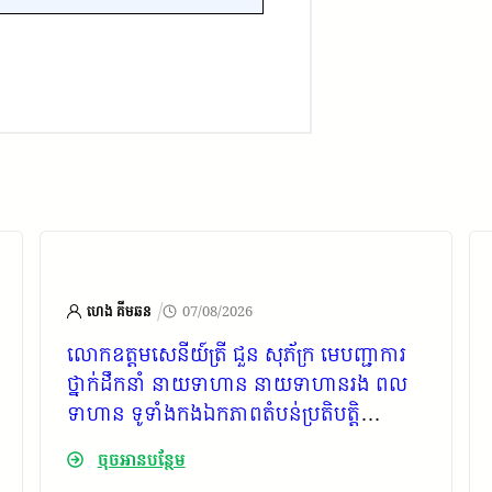
/
ហេង គីមឆន
07/08/2026
លោកឧត្តមសេនីយ៍ត្រី ជួន សុភ័ក្រ មេបញ្ជាការ
ថ្នាក់ដឹកនាំ នាយទាហាន នាយទាហានរង ពល
ទាហាន ទូទាំងកងឯកភាពតំបន់ប្រតិបត្តិ
ការសឹករងកោះកុង ផ្ញើសារលិខិតរំលែកទុក្ខជូន
ចុចអានបន្ថែម
គ្រួសារសព ឯកឧត្តម កាយ សំរួម ជាទីប្រឹក្សារាជ