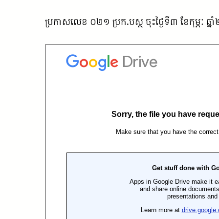
ប្រកាសលេខ ០២១ ប្រក.បស្ថ ចុះថ្ងៃទី៣ ខែកុម្ភៈ ឆ្នា