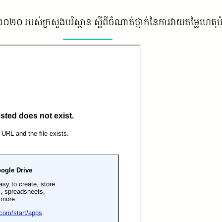
ំ២០២០ របស់ក្រសួងបរិស្ថាន ស្តីពីចំណាត់ថ្នាក់នៃការវាយតម្លៃហេតុប