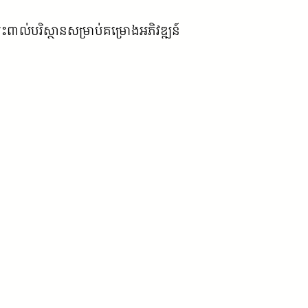
៉ះពាល់បរិស្ថានសម្រាប់គម្រោងអភិវឌ្ឍន៍