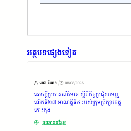
អត្ថបទផ្សេងទៀត
/
ហេង គីមឆន
08/08/2026
ារ
សេចក្តីប្រកាសព័ត៌មាន ស្តីពីកិច្ចប្រជុំសាមញ្ញ
 សំរួម
លើកទី២៧ អាណត្តិទី៤ របស់ក្រុមប្រឹក្សាខេត្ត
ទិយារាម
កោះកុង
យ
ចុចអានបន្ថែម
ះកុង