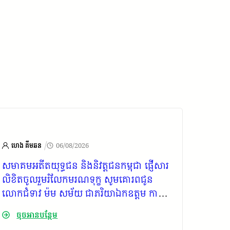
/
ហេង គីមឆន
06/08/2026
ហេង គ
សមាគមអតីតយុទ្ធជន និងនិវត្តជនកម្ពុជា ផ្ញើសារ
ក្រុមប្
លិខិតចូលរួមរំលែកមរណទុក្ខ សូមគោរពជូន
កម្ពុជ
លោកជំទាវ ម៉ម សម័យ ជាភរិយាឯកឧត្តម កាយ
គោរពជូ
សំរួម ជាទីប្រឹក្សារាជរដ្ឋាភិបាលកម្ពុជា
ទាំងក្
ចុចអានបន្ថែម
ចុច
ឧត្តម ក