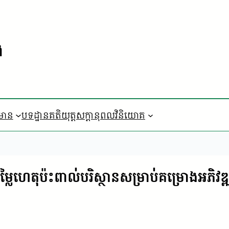
ង
៌មាន
បទដ្ឋានគតិយុត្ត
​សក្តានុពលវិនិយោគ
ម្លៃហេតុប៉ះពាល់បរិស្ថានសម្រាប់គម្រោងអភិវឌ្