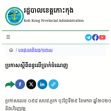
រដ្ឋបាលខេត្តកោះកុង
Koh Kong Provincial Administration
/
បទដ្ឋាន​គតិយុត្ត
/
ប្រកាស
ប្រកាសស្តីពីពន្ធលើប្រាក់ចំណេញ
ប្រកាសលេខ ០៩៨ សហវ.ប្រក ចុះថ្ងៃទី២៩ ខែមករា ឆ្នាំ២០២០ រ
និងហិរញ្ញវត្ថុ