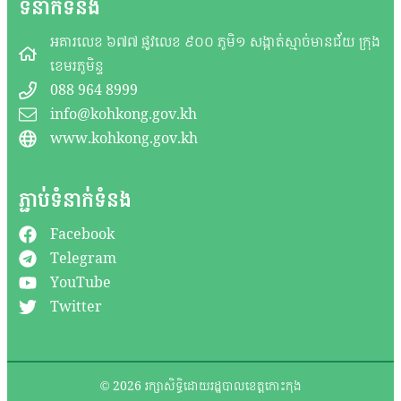
ទំនាក់ទំនង
អគារលេខ ៦៧៧ ផ្លូវលេខ ៩០០ ភូមិ១ សង្កាត់ស្មាច់មានជ័យ ក្រុង
ខេមរភូមិន្ទ
088 964 8999
info@kohkong.gov.kh
www.kohkong.gov.kh
ភ្ជាប់ទំនាក់ទំនង
Facebook
Telegram
YouTube
Twitter
© 2026 រក្សាសិទ្ធិដោយរដ្ឋបាលខេត្តកោះកុង