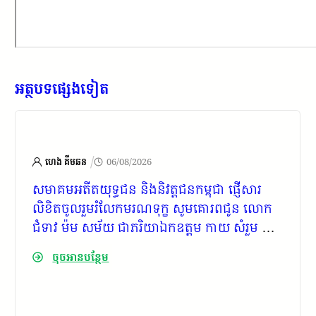
អត្ថបទផ្សេងទៀត
/
ហេង គីមឆន
06/08/2026
សមាគមអតីតយុទ្ធជន និងនិវត្តជនកម្ពុជា ផ្ញើសារ
លិខិតចូលរួមរំលែកមរណទុក្ខ សូមគោរពជូន លោក
ជំទាវ ម៉ម សម័យ ជាភរិយាឯកឧត្តម កាយ សំរួម ជាទី
ប្រឹក្សារាជរដ្ឋាភិបាលកម្ពុជា
ចុចអានបន្ថែម