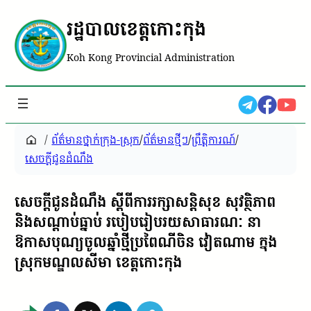
រដ្ឋបាលខេត្តកោះកុង
Koh Kong Provincial Administration
/
ព័ត៌មានថ្នាក់ក្រុង-ស្រុក
/
ព័ត៌មានថ្មីៗ
/
ព្រឹត្តិការណ៍
/
សេចក្តីជូនដំណឹង
សេចក្តីជូនដំណឹង ស្តីពីការរក្សាសន្តិសុខ សុវត្ថិភាព
និងសណ្តាប់ធ្នាប់ របៀបរៀបរយសាធារណៈ នា
ឱកាសបុណ្យចូលឆ្នាំថ្មីប្រពៃណីចិន វៀតណាម ក្នុង
ស្រុកមណ្ឌលសីមា ខេត្តកោះកុង