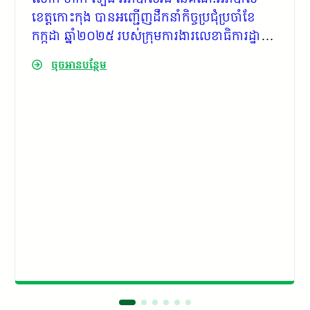
ខេត្តកោះកុង បានអញ្ជើញដឹកនាំកិច្ចប្រជុំប្រចាំខែ​
កក្កដា ឆ្នាំ២០២៥ របស់ក្រុមការងារលេខាធិការដ្ឋាន
ក្រុមប្រឹក្សាប្រឡងប្រណាំងអនុវត្តគោលនយោបាយ
ចុចអានបន្ថែម
ភូមិ ឃុំ សង្កាត់ មានសុវត្ថិភាពរបស់​ គណៈ​បញ្ជាការ​
ឯកភាពរដ្ឋបាលខេត្តកោះកុង