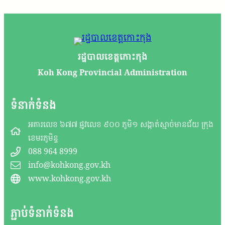
រដ្ឋបាលខេត្តកោះកុង
Koh Kong Provincial Administration
ទំនាក់ទំនង
អគារលេខ ៦៧៧ ផ្លូវលេខ ៩០០ ភូមិ១ សង្កាត់ស្មាច់មានជ័យ ក្រុង
ខេមរភូមិន្ទ
088 964 8999
info@kohkong.gov.kh
www.kohkong.gov.kh
ភ្ជាប់ទំនាក់ទំនង