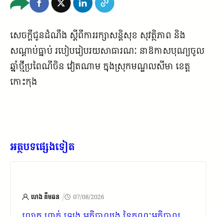
សេចក្តីជូនដំណឹង ស្តីពីការរក្សាសន្តិសុខ សុវត្ថិភាព និង
សណ្តាប់ធ្នាប់ របៀបរៀបរយសាធារណៈ នាឱកាសបុណ្យចូល
ឆ្នាំថ្មីប្រពៃណីចិន វៀតណាម ក្នុងស្រុកមណ្ឌលសីមា ខេត្ត
កោះកុង
អត្ថបទផ្សេងទៀត
/
ហេង គីមឆន
07/08/2026
លោក ហាក់ ឡេង អភិបាលរង នៃគណៈអភិបាល