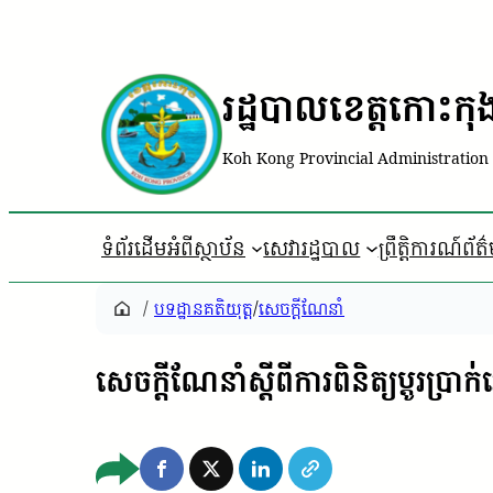
រដ្ឋបាលខេត្តកោះកុ
Koh Kong Provincial Administration
ទំព័រដើម
អំពីស្ថាប័ន
សេវារដ្ឋបាល
ព្រឹត្តិការណ៍ព័ត
/
បទដ្ឋាន​គតិយុត្ត
/
សេចក្តីណែនាំ
សេចក្តីណែនាំស្តីពីការពិនិត្យប្តូរប្