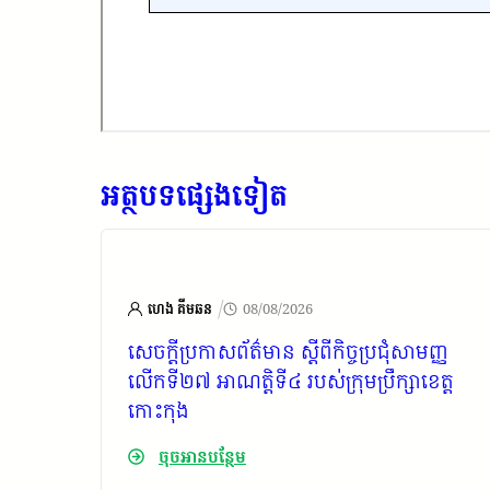
អត្ថបទផ្សេងទៀត
/
ហេង គីមឆន
08/08/2026
ារ
សេចក្តីប្រកាសព័ត៌មាន ស្តីពីកិច្ចប្រជុំសាមញ្ញ
 សំរួម
លើកទី២៧ អាណត្តិទី៤ របស់ក្រុមប្រឹក្សាខេត្ត
ទិយារាម
កោះកុង
យ
ចុចអានបន្ថែម
ះកុង