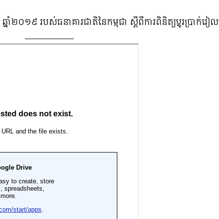
នាំ២០១៩ របស់ធនាគារជាតិនៃកម្ពុជា ស្តីពីការពិនិត្យប្តូរប្រាក់រៀ