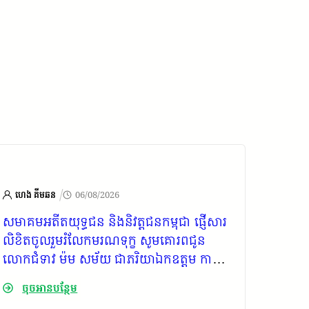
/
ហេង គីមឆន
06/08/2026
ហេង គ
សមាគមអតីតយុទ្ធជន និងនិវត្តជនកម្ពុជា ផ្ញើសារ
ក្រុមប្
លិខិតចូលរួមរំលែកមរណទុក្ខ សូមគោរពជូន
កម្ពុជ
លោកជំទាវ ម៉ម សម័យ ជាភរិយាឯកឧត្តម កាយ
គោរពជូ
សំរួម ជាទីប្រឹក្សារាជរដ្ឋាភិបាលកម្ពុជា
ទាំងក្
ចុចអានបន្ថែម
ចុច
ឧត្តម ក