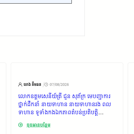
/
ហេង គីមឆន
07/08/2026
លោកឧត្តមសេនីយ៍ត្រី ជួន សុភ័ក្រ មេបញ្ជាការ
ថ្នាក់ដឹកនាំ នាយទាហាន នាយទាហានរង ពល
ទាហាន ទូទាំងកងឯកភាពតំបន់ប្រតិបត្តិ
ការសឹករងកោះកុង ផ្ញើសារលិខិតរំលែកទុក្ខជូន
ចុចអានបន្ថែម
គ្រួសារសព ឯកឧត្តម កាយ សំរួម ជាទីប្រឹក្សារាជ