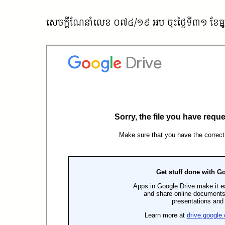
សេចក្តីណែនាំលេខ ០៧៤/១៩ អប ចុះថ្ងៃទី៣១ ខែធ្នូ ឆ្