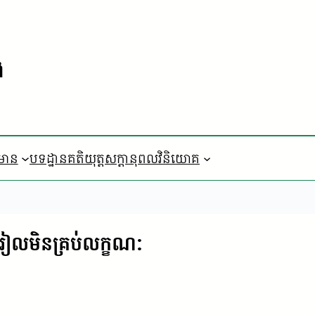
ង
៌មាន
បទដ្ឋានគតិយុត្ត
​សក្តានុពលវិនិយោគ
រាក់រៀលមិនគ្រប់លក្ខណៈ