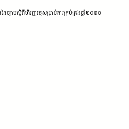
ាប់ស្តីពីហិរញ្ញវត្ថុសម្រាប់ការគ្រប់គ្រងឆ្នាំ២០២០