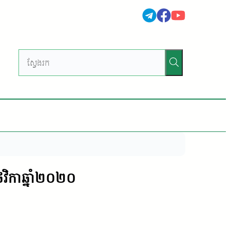
វិកាឆ្នាំ២០២០