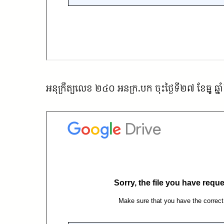
អនុក្រឹត្យលេខ ២៤០ អនក្រ.បក ចុះថ្ងៃទី២៧ ខែធ្នូ ឆ្