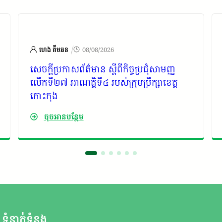
/
ហេង គីមឆន
08/08/2026
សេចក្តីប្រកាសព័ត៌មាន ស្តីពីកិច្ចប្រជុំសាមញ្ញ
លើកទី២៧ អាណត្តិទី៤ របស់ក្រុមប្រឹក្សាខេត្ត
កោះកុង
ចុចអានបន្ថែម
ទំនាក់ទំនង