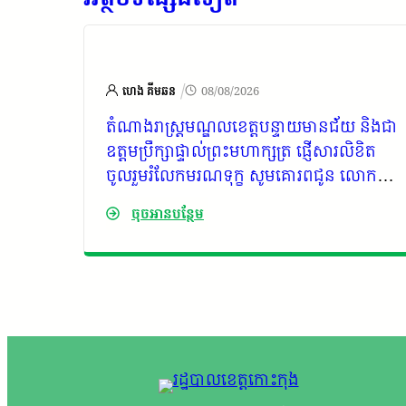
/
ហេង គីមឆន
08/08/2026
ផ្ញើសារ
តំណាងរាស្ត្រមណ្ឌលខេត្តបន្ទាយមានជ័យ និងជា
ជូន
ឧត្តមប្រឹក្សាផ្ទាល់ព្រះមហាក្សត្រ ផ្ញើសារលិខិត
ក្រុម
ចូលរួមរំលែកមរណទុក្ខ សូមគោរពជូន លោក
្តម
ជំទាវ ម៉ម សម័យ ជាភរិយា ព្រមទាំងក្រុមគ្រួសារ
ចុចអានបន្ថែម
ជា
ដោយបានទទួលដំណឹងថា ឯកឧត្តម កាយ សំរួម
ជាទីប្រឹក្សារាជរដ្ឋាភិបាលកម្ពុជា