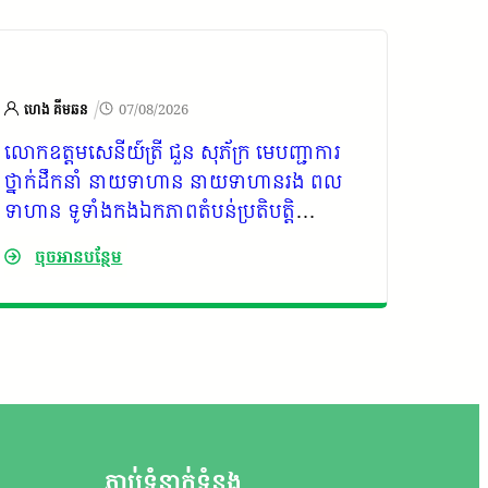
/
ហេង គីមឆន
07/08/2026
ហេង គ
លោកឧត្តមសេនីយ៍ត្រី ជួន សុភ័ក្រ មេបញ្ជាការ
សមាគមអ
ថ្នាក់ដឹកនាំ នាយទាហាន នាយទាហានរង ពល
លិខិតច
ទាហាន ទូទាំងកងឯកភាពតំបន់ប្រតិបត្តិ
លោកជំ
ការសឹករងកោះកុង ផ្ញើសារលិខិតរំលែកទុក្ខជូន
សំរួម ជា
ចុចអានបន្ថែម
ចុច
គ្រួសារសព ឯកឧត្តម កាយ សំរួម ជាទីប្រឹក្សារាជ
រដ្ឋាភិបាលកម្ពុជា
ភ្ជាប់ទំនាក់ទំនង