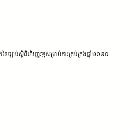
បាប់ស្តីពីហិរញ្ញវត្ថុសម្រាប់ការគ្រប់គ្រងឆ្នាំ២០២០