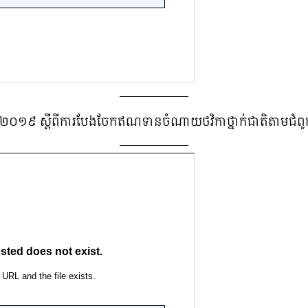
នាំ២០១៩ ស្តីពីការបែងចែកឥណទានចំណាយថវិកាថ្នាក់ជាតិតាមជំពូកនៃច្