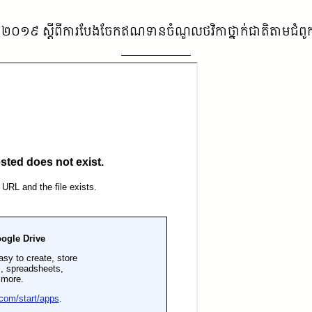
នាំ២០១៩ ស្តីពីការបែងចែកឥណទានចំណូលថវិកាថ្នាក់ជាតិតាមជំពូកនៃច្ប