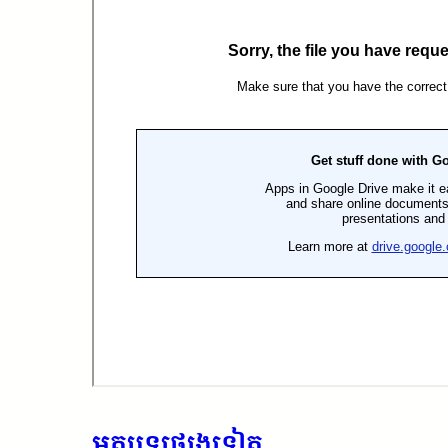
អត្ថបទផ្សេងទៀត