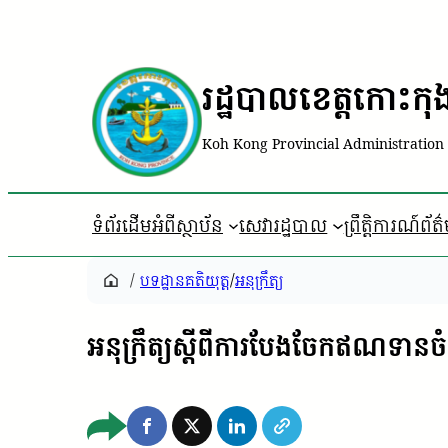
រដ្ឋបាលខេត្តកោះកុ
Koh Kong Provincial Administration
ទំព័រដើម
អំពីស្ថាប័ន
សេវារដ្ឋបាល
ព្រឹត្តិការណ៍ព័ត
/
បទដ្ឋាន​គតិយុត្ត
/
អនុក្រឹត្យ
អនុក្រឹត្យស្តីពីការបែងចែកឥណទាន