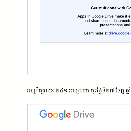
អនុក្រឹត្យលេខ ២៤១ អនក្រ.បក ចុះថ្ងៃទី២៧ ខែធ្នូ ឆ