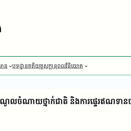
ង
៌មាន
បទដ្ឋានគតិយុត្ត
​សក្តានុពលវិនិយោគ
ចំណូលចំណាយថ្នាក់ជាតិ និងការផ្ទេរឥណទានថ