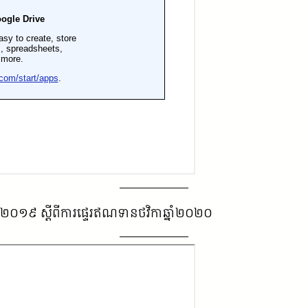
្នាំ២០១៩ ស្តីពីការផ្ទេរឥណទានថវិកាឆ្នាំ២០២០