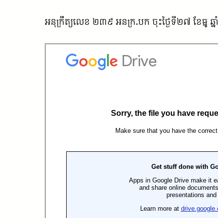
អនុក្រឹត្យលេខ ២៣៩ អនក្រ.បក ចុះថ្ងៃទី២៧ ខែធ្នូ ឆ្