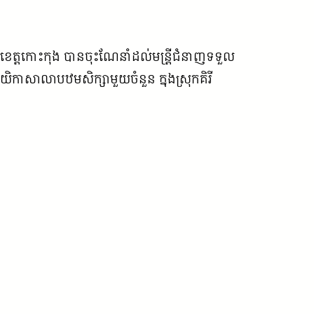
ឡាខេត្តកោះកុង បានចុះណែនាំដល់មន្ត្រីជំនាញទទួល
នាយិកាសាលាបឋមសិក្សាមួយចំនួន ក្នុងស្រុកគិរី