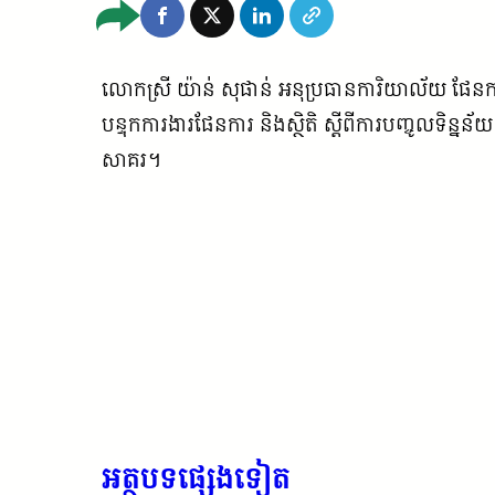
លោកស្រី យ៉ាន់ សុផាន់ អនុប្រធានការិយាល័យ ផែនការ
បន្ទុកការងារផែនការ និងស្ថិតិ ស្តីពីការបញ្ចូលទិន្
សាគរ។
អត្ថបទផ្សេងទៀត