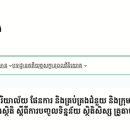
ង
៌មាន
បទដ្ឋានគតិយុត្ត
​សក្តានុពលវិនិយោគ
រិយាល័យ ផែនការ និងគ្រប់គ្រងជំនួយ និងក្រុម
ិតិ ស្តីពីការបញ្ចូលទិន្នន័យ ស្ថិតិសិស្ស គ្រ