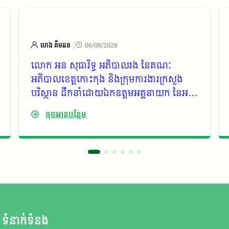
/
ហេង គីមឆន
06/08/2026
លោក អន សុធារិទ្ធ អភិបាលរង នៃគណៈ
អភិបាលខេត្តកោះកុង និងក្រុមការងារក្រសួង
បរិស្ថាន ដឹកនាំដោយឯកឧត្តមអគ្គនាយក នៃអគ្គ
នាយកដ្ឋានតំបន់ការពារធម្មជាតិ ក្រសួងបរិស្ថាន
ចុចអានបន្ថែម
អមដំណើរដោយ មន្ទីរ អង្គភាពពាក់ព័ន្ធ រដ្ឋបាល
ស្រុក អាជ្ញាធរមូលដ្ឋានពាក់ព័ន្ធ និងតំណាងក្រុម
ហ៊ុន បានចុះពិនិត្យជាក់ស្តែងទីតាំងស្នើសូម
១កន្លែងលើផ្ទៃដីទំហំ ៣០ ១៧៤ ហិកតា ស្ថិត
ក្នុងភូមិសាស្ត្រឃុំតាតៃក្រោម ស្រុកកោះកុង ខេត្ត
កោះកុង សម្រាប់ប្រើប្រាស់ការរៀបចំការ
ដ្ឋានសាងសង់វារីអគ្គិសនី សាលាមុនថុន របស់
ក្រុមហ៊ុន ផៅវ័រ ឃ្លីន អេនើជី ឯ.ក
ទំនាក់ទំនង