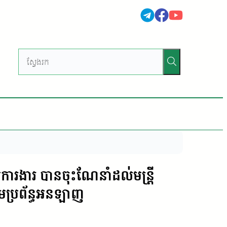
ការងារ បានចុះណែនាំដល់មន្ត្រី
ូតាមប្រព័ន្ធអនឡាញ