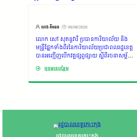
/
ហេង គីមឆន
06/08/2026
ៈ
លោក សៅ សុគន្ធវារី ប្រធានការិយាល័យ និង
ួល
មន្ត្រី​ផ្នែកទាំងពីរនៃការិយាល័យប្រជាពលរដ្ឋខេត្ត
រោង
បានអញ្ជើញបើកវគ្គផ្សព្វផ្សាយ ស្តីពីរចនាសម្ព័ន្ធ
តួនាទី ភារកិច្ច សមត្ថកិច្ច ​សិទ្ធិអំណាចរបស់​
ចុចអានបន្ថែម
ការិយា​ល័យ​ប្រជា​ពល​រដ្ឋ​​ខេត្ត និង​ការប្រើប្រាស់
កម្មវិធីទូរស័ព្ទដៃ” មតិយើង “
រដ្ឋបាលខេត្តកោះកុង