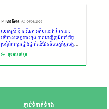
/
ហេង គីមឆន
06/08/2026
រដ្ឋបាល
លោក​ស្រី​ អុី​ នារីនេត​ អភិបាល​រង​ នៃគណៈ
លោក ឈ
អភិបាលខេត្តកោះកុង​ បានអញ្ជេីញដឹកនាំកិច្ច
ក្រុងខេ
ប្រជុំពិភាក្សាផ្ទៀងផ្ទាត់លើផែនទីសេដ្ឋកិច្ចសង្គម
រដ្ឋបា
និងធនធានធម្មជាតិឃុំកោះស្តេច ស្រុកគិរីសាគរ
សំណេះស
ចុចអានបន្ថែម
ចុច
ខេត្តកោះកុង
ព័ត៌មាន
ប្រព័ន្
ភ្ជាប់ទំនាក់ទំនង