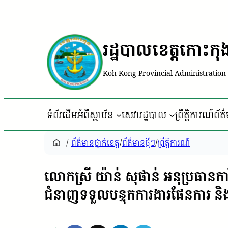
រដ្ឋបាលខេត្តកោះកុ
Koh Kong Provincial Administration
ទំព័រដើម
អំពីស្ថាប័ន
សេវារដ្ឋបាល
ព្រឹត្តិការណ៍ព័ត
/
ព័ត៌មានថ្នាក់ខេត្ត
/
ព័ត៌មានថ្មីៗ
/
ព្រឹត្តិការណ៍
លោកស្រី យ៉ាន់ សុផាន់ អនុប្រធានកា
ជំនាញទទួលបន្ទុកការងារផែនការ និងស្ថ