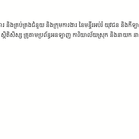
 និងគ្រប់គ្រងជំនួយ និងក្រុមការងារ នៃមន្ទីរអប់រំ យុវជន និងកី
នន័យ ស្ថិតិសិស្ស គ្រូតាមប្រព័ន្ធអនឡាញ ការិយាល័យស្រុក និងនាយក 