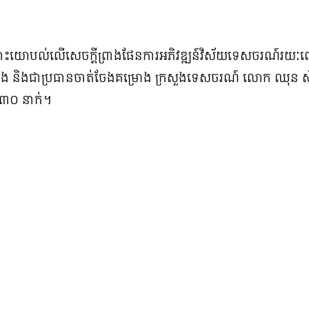
ំពិគ្រោះយោបល់លើសេចក្តីព្រាងផែនការអភិវឌ្ឍន៍វិស័យទេសចរណ៍រ
ង និងជាប្រធានចាត់ចែងគម្រោង ក្រសួងទេសចរណ៍ លោក ឈុន សំឃីត
ួន ៣០ នាក់។