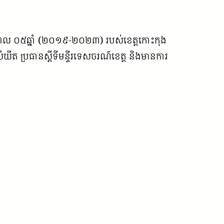
យៈពេល ០៥ឆ្នាំ (២០១៩-២០២៣) របស់ខេត្តកោះកុង
 ប្រធានស្តីទីមន្ទីរទេសចរណ៍ខេត្ត និងមានការ