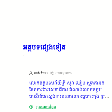
អត្ថបទផ្សេងទៀត
/
ហេង គីមឆន
07/08/2026
បាំង
លោក​ឧត្ដមសេនីយ៍​ត្រី​ ស៊ុន​ ឃៀម​​ ស្នងការ​រង​
្នន័យ
ផែនការ​ងារ​សេនាធិការ​ តំណាង​លោក​ឧត្ដម
សេនីយ៍​ទោស្នងការ​នគរបាល​ខេត្ត​កោះកុង​ ប្រជុំ​
ណែនាំ​ការងារ​ចាំបាច់​មួយ​ចំនួន​ ដល់​លោក​
ចុចអានបន្ថែម
អធិការ​រងនគរបាល​ទាំង​ ៧​ ក្រុង​ស្រុក​ និង​លោក​