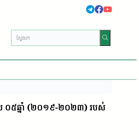
ៈពេល ០៥ឆ្នាំ (២០១៩-២០២៣) របស់