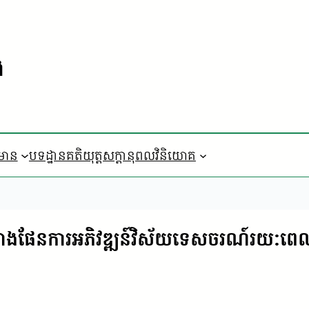
ង
៌មាន
បទដ្ឋានគតិយុត្ត
​សក្តានុពលវិនិយោគ
្តីព្រាងផែនការអភិវឌ្ឍន៍វិស័យទេសចរណ៍រយ