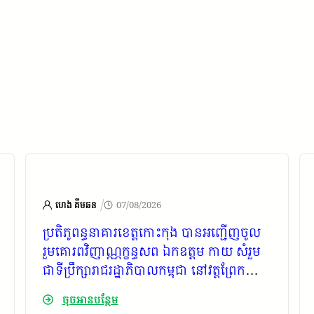
/
ហេង គីមឆន
07/08/2026
ប្រតិភូពន្ធនាគារខេត្តកោះកុង បានអញ្ជើញចូល
រួមគោរពវិញាណ្ណក្ខន្ធសព ឯកឧត្ដម កាយ សំរួម
ជាទីប្រឹក្សារាជរដ្ឋាភិបាលកម្ពុជា​ នៅ​វត្ត​ព្រែក​
ស្វាយ​ ស្ថិត​ក្នុង​សង្កាត់​ស្ទឹង​វែង​ ក្រុង​ខេមរភូមិន្ទ​
ចុចអានបន្ថែម
និងសាររំលែកទុក្ខ ជូនដល់គ្រួសារ​