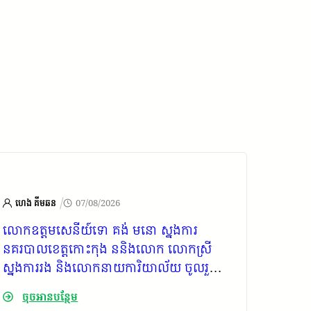
/
ហេង គីមឆន
07/08/2026
ហេង គ
លោក​ឧត្ដមសេនីយ៍​ទោ​ គង់​ មនោ​ ស្នងការ​
ឯកឧត្ត
នគរបាល​ខេត្ត​កោះកុង​ ននិងលោក លោក​ស្រី​
កោះកុង
ស្នងការ​រង និងលោក​នាយ​ការិយាល័យ​ ចូលរួម
វិញាណក្
គោរពវិញាណ្ណក្ខន្ធសព ឯកឧត្ដម កាយ សំរួម
រាជរដ្ឋ
ចុចអានបន្ថែម
ចុច
ជាទីប្រឹក្សារាជរដ្ឋាភិបាលកម្ពុជា​ នៅ​វត្ត​ព្រែក​