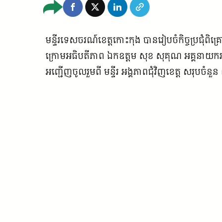
មន្ទីរទេសចរណ៍ខេត្តកោះកុង បានរៀបចំកិច្ចប្រជុ
ក្រោមអធិបតីភាព ឯកឧត្តម សុខ សុគុណ អគ្គនាយករ
អញ្ជើញចូលរួមពី មន្ទីរ អង្គភាពជុំវិញខេត្ត សរុបចំន