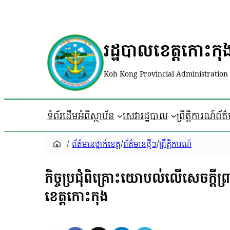
រដ្ឋបាលខេត្តកោះកុ
Koh Kong Provincial Administration
ទំព័រដើម
អំពីស្ថាប័ន
សេវារដ្ឋបាល
ព្រឹត្តិការណ៍ព័ត
/
ព័ត៌មានថ្នាក់ខេត្ត
/
ព័ត៌មានថ្មីៗ
/
ព្រឹត្តិការណ៍
កិច្ចប្រជុំពិគ្រោះយោបល់លើសេចក
ខេត្តកោះកុង