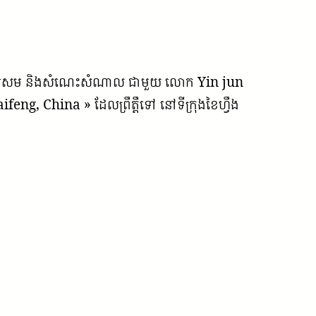
ការគួរសម និងសំណេះសំណាល ជាមួយ លោក Yin jun
ng, China » ដែលព្រឹត្តឹទៅ នៅទីក្រុងខៃហ្វឹង