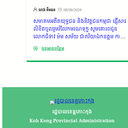
/
ហេង គីមឆន
06/08/2026
ផ្ញើសារ
សមាគមអតីតយុទ្ធជន និងនិវត្តជនកម្ពុជា ផ្ញើសារ
ជូន
លិខិតចូលរួមរំលែកមរណទុក្ខ សូមគោរពជូន
ក្រុម
លោកជំទាវ ម៉ម សម័យ ជាភរិយាឯកឧត្តម កាយ
្តម
សំរួម ជាទីប្រឹក្សារាជរដ្ឋាភិបាលកម្ពុជា
ចុចអានបន្ថែម
ជា
រដ្ឋបាលខេត្តកោះកុង
Koh Kong Provincial Administration