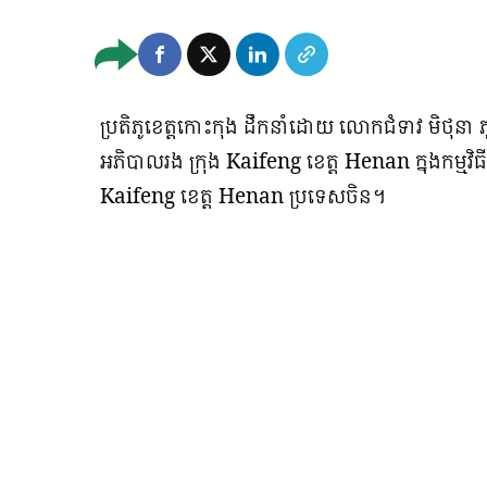
ប្រតិភូខេត្តកោះកុង ដឹកនាំដោយ លោកជំទាវ មិ
អភិបាលរង ក្រុង Kaifeng ខេត្ត Henan ក្នុងកម្
Kaifeng ខេត្ត Henan ប្រទេសចិន។