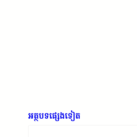
អត្ថបទផ្សេងទៀត