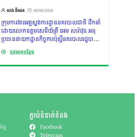
/
ហេង គីមឆន
06/08/2026
មន្ទីរស
ក្រុម​ការងារ​អគ្គស្នងការ​ដ្ឋាន​នគរបាល​ជាតិ​ ដឹកនាំ​
មន្ទីរស
ដោយ​លោកឧត្តមសេនីយ៍ត្រី អេម សារ៉ាវុធ អនុ
ខេត្តក
ប្រធាននាយកដ្ឋានកិច្ចការប៉ុស្តិ៍នគរបាលរដ្ឋបាល
មរណទុក
សហការជាមួយលោកវរសេនីយ៍ឯក គឹម​
សម័យ ជ
ចុចអានបន្ថែម
ចុច
សោភ័ណ្ឌ​ណូរ៉ា ស្នងការរងទទួលជំនួយការដឹកនាំ
ទទួលដំ
ការងារការិយាល័យ​កិច្ចការ​ប៉ុស្តិ៍​នគរបាល​រដ្ឋ​បាល​
រាជរដ្ឋ
តំណាងលោកឧត្តមសេនីយ៍ទោស្នងការ​នគរបាល​
ខេត្ត​កោះកុង​ ដឹកនាំលោកនាយការិយាល័យ
ជំនាញពាក់ព័ន្ធ ព្រមទាំងមន្ត្រីក្រោមឱវាទ បន្តចុះ
តាមដាន ត្រួតពិនិត្យ គ្រាំទ្រ និងពង្រឹងប្រសិទ្ធភាព
ការងារប៉ុស្តិ៍នគរបាលរដ្ឋបាលចំនួន​ ៤​ នៃអធិកា
រដ្ឋាននគរបាលស្រុក​មណ្ឌលសីមា​ និង​អធិការ​
ភ្ជាប់ទំនាក់ទំនង
ដ្ឋាន​នគរបាល​ក្រុង​ខេមរភូមិន្ទ​
ិន្ទ
Facebook
Telegram