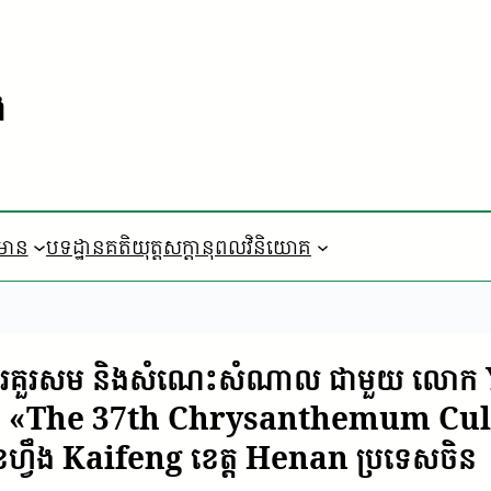
ង
៌មាន
បទដ្ឋានគតិយុត្ត
​សក្តានុពលវិនិយោគ
ែងការគួរសម និងសំណេះសំណាល ជាមួយ លោក 
ម្មវិធី «The 37th Chrysanthemum Cu
ងខៃហ្វឹង Kaifeng ខេត្ត Henan ប្រទេសចិន