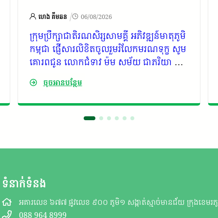
/
ហេង គីមឆន
06/08/2026
ក្រុមប្រឹក្សាជាតិរណសិរ្សសាមគ្គី អភិវឌ្ឍន៍មាតុភូមិ
កម្ពុជា ផ្ញើសារលិខិតចូលរួមរំលែកមរណទុក្ខ សូម
គោរពជូន លោកជំទាវ ម៉ម សម័យ ជាភរិយា ព្រម
ទាំងក្រុមគ្រួសារ ដោយបានទទួលដំណឹងថា ឯក
ចុចអានបន្ថែម
ឧត្តម កាយ សំរួម ជាទីប្រឹក្សារាជរដ្ឋាភិបាល
កម្ពុជា
ទំនាក់ទំនង
អគារលេខ ៦៧៧ ផ្លូវលេខ ៩០០ ភូមិ១ សង្កាត់ស្មាច់មានជ័យ ក្រុងខេមរភូម
088 964 8999