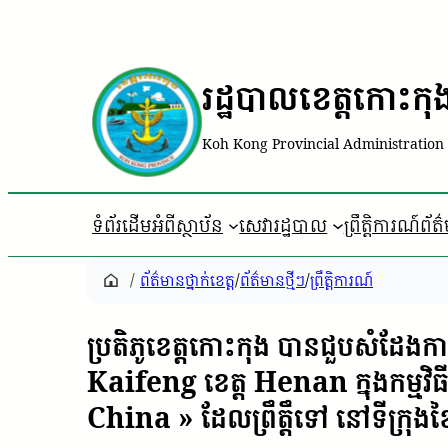
រដ្ឋបាលខេត្តកោះកុ
Koh Kong Provincial Administration
ទំព័រដើម
អំពីស្ថាប័ន
សេវារដ្ឋបាល
ព្រឹត្តិការណ៍ព័ត
/
ព័ត៌មានថ្នាក់ខេត្ត
/
ព័ត៌មានថ្មីៗ
/
ព្រឹត្តិការណ៍
ប្រតិភូខេត្តកោះកុង បានជួបសំដ
Kaifeng ខេត្ត Henan ក្នុងក
China » ដែលព្រឹត្តឹទៅ នៅទីក្រុ