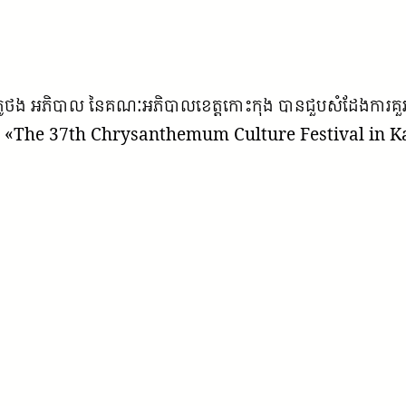
ថុនា ភូថង អភិបាល នៃគណៈអភិបាលខេត្តកោះកុង បានជួបសំដែង
មវិធី «The 37th Chrysanthemum Culture Festival in Kaife