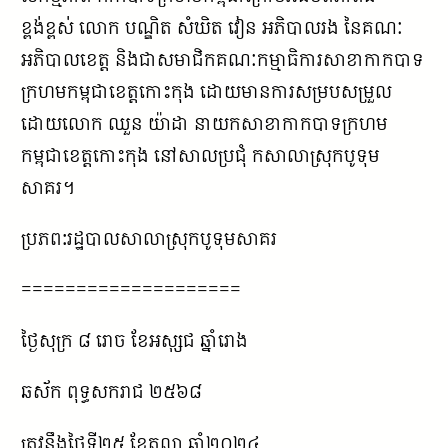
ខ្ពង់ខ្ពស់ លោក បណ្ឌិត សំឃិត វៀន អភិបាលរង នៃគណៈ
អភិបាលខេត្ត និងជាសមាជិកគណៈកម្មាធិការសាខាកាកបាទ
ក្រហមកម្ពុជាខេត្តកោះកុង ដោយមានការសម្របសម្រួល
ដោយលោក ឈួន យ៉ាដា នាយកសាខាកាកបាទក្រហម
កម្ពុជាខេត្តកោះកុង នៅសាលប្រជុំ កសាលាស្រុកបូទុម
សាគរ។
ប្រភព:រដ្ឋបាលសាលាស្រុកបូទុមសាគរ
====================
ថ្ងៃសុក្រ ៨ រោច ខែអស្សុជ ឆ្នាំរោង
ឆស័ក ពុទ្ធសករាជ ២៥៦៨
ត្រូវនឹងថ្ងៃទី២៥ ខែតុលា ឆ្នាំ២០២៤