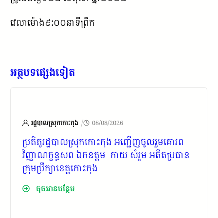
វេលាម៉ោង៩:០០នាទីព្រឹក
អត្ថបទផ្សេងទៀត
/
រដ្ឋបាលស្រុកកោះកុង
08/08/2026
ប្រតិភូ​រដ្ឋបាល​ស្រុកកោះកុង​ អញ្ជើញចូលរួមគោរព​
វិញ្ញាណក្ខន្ធ​សព ឯកឧត្តម កាយ សំរួម អតីតប្រធាន
ក្រុមប្រឹក្សាខេត្តកោះកុង
ចុចអានបន្ថែម