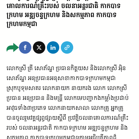
គោលការណ៍គ្រឹះរបស់ ចលនាអន្តរជាតិ កាកបាទ
ក្រហម អឌ្ឍចន្ទក្រហម និងសកម្មភាព កាកបាទ
ក្រហមកម្ពុជា
លោកស្រី គ្រី សោភ័ណ្ឌ ប្រធានកិត្តយស និងលោកស្រី អ៉ិន
សោភ័ណ្ឌ អនុប្រធានអនុសាខាកាកបាទក្រហមកម្ពុជា
ស្រុកបូទុមសាគរ លោកនាយក នាយករង លោក លោកស្រី
ប្រធាន អនុប្រធាន និងមន្រ្តី លោកមេបញ្ជាកងកម្លាំងប្រដាប់
អាវុធទាំង៣ប្រភេទ លោកនាយកសាលា លោកគ្រូ អ្នកគ្រូ
បានចូលរួមវគ្គផ្សព្វផ្សាយស្តីពី ប្រវត្តិចលនាគោលការណ៍គ្រឹះ
របស់ ចលនាអន្តរជាតិ កាកបាទក្រហម អឌ្ឍចន្ទក្រហម និង
សកម្មភាព កាកបាទក្រហមកម្ពុជាក្រោមអធិបតីភាពដ៏