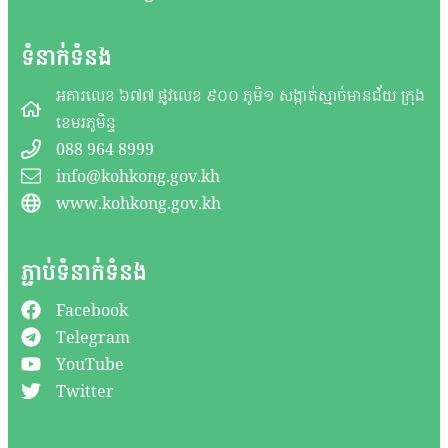
ទំនាក់ទំនង
អគារលេខ ៦៧៧ ផ្លូវលេខ ៩០០ ភូមិ១ សង្កាត់ស្មាច់មានជ័យ ក្រុង
ខេមរភូមិន្ទ
088 964 8999
info@kohkong.gov.kh
www.kohkong.gov.kh
ភ្ជាប់ទំនាក់ទំនង
Facebook
Telegram
YouTube
Twitter