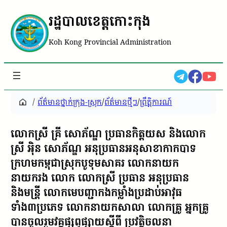
រដ្ឋបាលខេត្តកោះកុង
Koh Kong Provincial Administration
/
ព័ត៌មានថ្នាក់ក្រុង-ស្រុក
/
ព័ត៌មានថ្មីៗ
/
ព្រឹត្តិការណ៍
លោកស្រី គ្រី សោភ័ណ្ឌ ប្រធានកិត្តយស និងលោក
ស្រី អ៉ិន សោភ័ណ្ឌ អនុប្រធានអនុសាខាកាកបាទ
ក្រហមកម្ពុជាស្រុកបូទុមសាគរ លោកនាយក
នាយករង លោក លោកស្រី ប្រធាន អនុប្រធាន
និងមន្រ្តី លោកមេបញ្ជាកងកម្លាំងប្រដាប់អាវុធ
ទាំង៣ប្រភេទ លោកនាយកសាលា លោកគ្រូ អ្នកគ្រូ
បានចូលរួមវគ្គផ្សព្វផ្សាយស្តីពី ប្រវត្តិចលនា