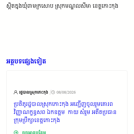
ស្ថិតក្នុងឃុំពាមក្រសោប ស្រុកមណ្ឌលសីមា ខេត្តកោះកុង
អត្ថបទផ្សេងទៀត
/
រដ្ឋបាលស្រុកកោះកុង
08/08/2026
ប្រតិភូ​រដ្ឋបាល​ស្រុកកោះកុង​ អញ្ជើញចូលរួមគោរព​
វិញ្ញាណក្ខន្ធ​សព ឯកឧត្តម កាយ សំរួម អតីតប្រធាន
ក្រុមប្រឹក្សាខេត្តកោះកុង
ចុចអានបន្ថែម