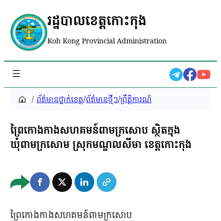
រដ្ឋបាលខេត្តកោះកុង
Koh Kong Provincial Administration
/
ព័ត៌មានថ្នាក់ខេត្ត
/
ព័ត៌មានថ្មីៗ
/
ព្រឹត្តិការណ៍
ព្រៃកោងកាងសហគមន៍ពាមក្រសោប ស្ថិតក្នុង
ឃុំពាមក្រសោម ស្រុកមណ្ឌលសីមា ខេត្តកោះកុង
ព្រៃកោងកាងសហគមន៍ពាមក្រសោប