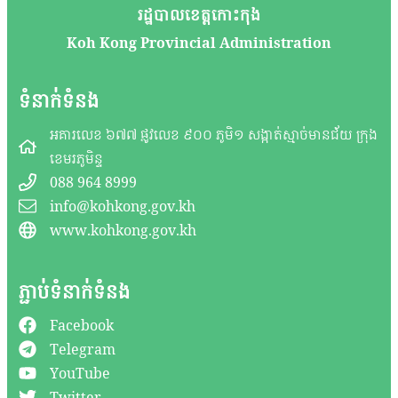
រដ្ឋបាលខេត្តកោះកុង
Koh Kong Provincial Administration
ទំនាក់ទំនង
អគារលេខ ៦៧៧ ផ្លូវលេខ ៩០០ ភូមិ១ សង្កាត់ស្មាច់មានជ័យ ក្រុង
ខេមរភូមិន្ទ
088 964 8999
info@kohkong.gov.kh
www.kohkong.gov.kh
ភ្ជាប់ទំនាក់ទំនង
Facebook
Telegram
YouTube
Twitter